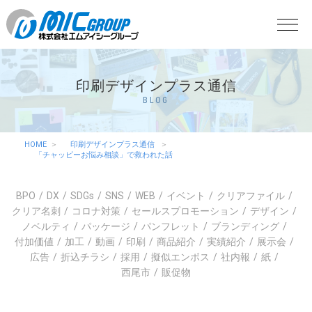
印刷デザインプラス通信
BLOG
HOME
印刷デザインプラス通信
「チャッピーお悩み相談」で救われた話
BPO
DX
SDGs
SNS
WEB
イベント
クリアファイル
クリア名刺
コロナ対策
セールスプロモーション
デザイン
ノベルティ
パッケージ
パンフレット
ブランディング
付加価値
加工
動画
印刷
商品紹介
実績紹介
展示会
広告
折込チラシ
採用
擬似エンボス
社内報
紙
西尾市
販促物