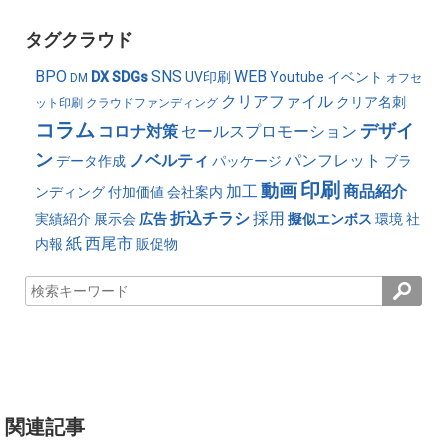
タグクラウド
BPO
SNS
WEB
DX
SDGs
UV印刷
Youtube
イベント
DM
オフセ
クリアファイル
クリア名刺
ット印刷
クラウドファンディング
コラム
デザイ
コロナ対策
セールスプロモーション
ン
ノベルティ
パンフレット
データ作成
パッケージ
ブラ
印刷
動画
加工
商品紹介
ンディング
付加価値
会社案内
折込チラシ
採用
実績紹介
展示会
広告
擬似エンボス
環境
社
紙
西尾市
内報
販促物
関連記事