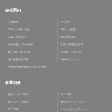
会社案内
会社概要
アクセス
SDGsへの取り組み
環境への配慮
品質への取組み
地域貢献活動
健康経営への取り組み
女性の活躍推進宣言
ISO14001 環境方針
ISO9001 品質方針
個人情報保護方針
Cookieポリシー
中核的労働要求事項に関する声明
事業紹介
擬似エンボス印刷
チラシ制作
ホームページ制作
BPOアウトソーシング
ECO印刷
クリエイティブデザイン