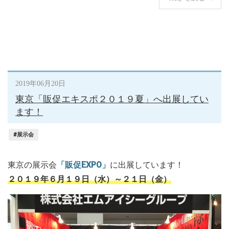
2019年06月20日
東京「販促エキスポ２０１９夏」へ出展してい
ます！
#展示会
東京の展示会
「販促EXPO」
に出展しています！
２０１９年６月１９日（水）～２１日（金）