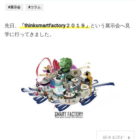
#展示会
#コラム
先日、
「thinksmartfactory２０１９」
という展示会へ見
学に行ってきました。
続きを読む