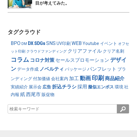
目が考えてみた。
タグクラウド
BPO
SNS
WEB
DX
SDGs
UV印刷
Youtube
イベント
DM
オフセ
クリアファイル
クリア名刺
ット印刷
クラウドファンディング
コラム
デザイ
コロナ対策
セールスプロモーション
ン
ノベルティ
パンフレット
データ作成
パッケージ
ブラ
印刷
動画
加工
商品紹介
ンディング
付加価値
会社案内
折込チラシ
採用
実績紹介
展示会
広告
擬似エンボス
環境
社
紙
西尾市
内報
販促物