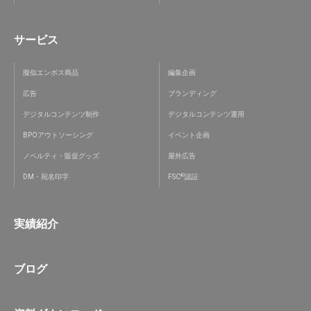
サービス
擬似エンボス商品
編集企画
広告
ブランディング
デジタルコンテンツ制作
デジタルコンテンツ運用
BPOアウトソーシング
イベント企画
ノベルティ・販促グッズ
屋外広告
®
DM・宛名印字
FSC
認証
実績紹介
ブログ