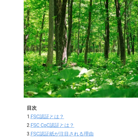
目次
1.
FSC認証とは？
2.
FSC CoC認証とは？
3.
FSC認証紙が注目される理由