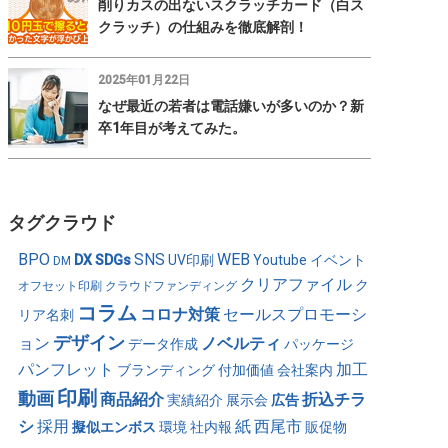
削りカスの出ないスクラッチカード（白ス
クラッチ）の仕組みを徹底解剖！
2025年01月22日
なぜ最近の若者は電話嫌いが多いのか？新
卒1年目が考えてみた。
タグクラウド
BPO
SNS
WEB
DX
SDGs
UV印刷
Youtube
イベント
DM
クリアファイル
ク
オフセット印刷
クラウドファンディング
コラム
コロナ対策
セールスプロモーシ
リア名刺
デザイン
ョン
ノベルティ
データ作成
パッケージ
パンフレット
加工
ブランディング
付加価値
会社案内
印刷
動画
商品紹介
折込チラ
実績紹介
展示会
広告
シ
採用
紙
西尾市
擬似エンボス
環境
社内報
販促物