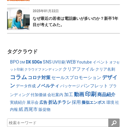
2025年01月22日
なぜ最近の若者は電話嫌いが多いのか？新卒1年
目が考えてみた。
タグクラウド
BPO
SNS
WEB
DX
SDGs
UV印刷
Youtube
イベント
DM
オフセ
クリアファイル
クリア名刺
ット印刷
クラウドファンディング
コラム
デザイ
コロナ対策
セールスプロモーション
ン
ノベルティ
パンフレット
データ作成
パッケージ
ブラ
印刷
動画
加工
商品紹介
ンディング
付加価値
会社案内
折込チラシ
採用
実績紹介
展示会
広告
擬似エンボス
環境
社
紙
西尾市
内報
販促物