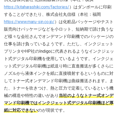
https://kitaharashiki.com/factories/
）はダンボールに印刷
することができたり、株式会社丸信様（本社：福岡
https://www.maru-sin.co.jp/
）は化粧品パッケージやテスト
販売向けパッケージなどを小ロット、短納期で請け負うな
ど様々な会社さんでオンデマンド印刷機でのパッケージの
仕事を請け負っているようです。ただし、インクジェット
プリンタやHP社のIndigoに代表されるようなインクジェッ
ト式デジタル印刷機を使用しているようです。インクジェ
ット式デジタル印刷機は紙送り時に直進搬送が多くさらに
ノズルから液体インクを紙に直接噴射するというものに対
してトナー式オンデマンド印刷機は曲線搬送されます。ま
た、トナーを吹きつけ、熱と圧力で定着しているという機
械の構造や特性の違いがあり
当社のようなトナー式オンデ
マンド印刷機ではインクジェット式デジタル印刷機ほど厚
紙に対応できない
のが現状です。