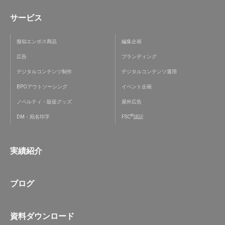
サービス
擬似エンボス商品
編集企画
広告
ブランディング
デジタルコンテンツ制作
デジタルコンテンツ運用
BPOアウトソーシング
イベント企画
ノベルティ・販促グッズ
屋外広告
®
DM・宛名印字
FSC
認証
実績紹介
ブログ
資料ダウンロード