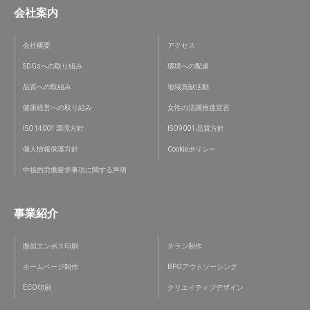
会社案内
会社概要
アクセス
SDGsへの取り組み
環境への配慮
品質への取組み
地域貢献活動
健康経営への取り組み
女性の活躍推進宣言
ISO14001 環境方針
ISO9001 品質方針
個人情報保護方針
Cookieポリシー
中核的労働要求事項に関する声明
事業紹介
擬似エンボス印刷
チラシ制作
ホームページ制作
BPOアウトソーシング
ECO印刷
クリエイティブデザイン