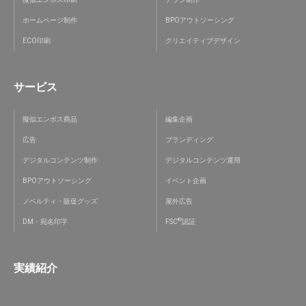
ホームページ制作
BPOアウトソーシング
ECO印刷
クリエイティブデザイン
サービス
擬似エンボス商品
編集企画
広告
ブランディング
デジタルコンテンツ制作
デジタルコンテンツ運用
BPOアウトソーシング
イベント企画
ノベルティ・販促グッズ
屋外広告
®
DM・宛名印字
FSC
認証
実績紹介