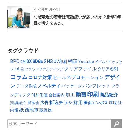
2025年01月22日
なぜ最近の若者は電話嫌いが多いのか？新卒1年
目が考えてみた。
タグクラウド
BPO
SNS
WEB
DX
SDGs
UV印刷
Youtube
イベント
DM
オフセ
クリアファイル
クリア名刺
ット印刷
クラウドファンディング
コラム
デザイ
コロナ対策
セールスプロモーション
ン
ノベルティ
パンフレット
データ作成
パッケージ
ブラ
印刷
動画
加工
商品紹介
ンディング
付加価値
会社案内
折込チラシ
採用
実績紹介
展示会
広告
擬似エンボス
環境
社
紙
西尾市
内報
販促物