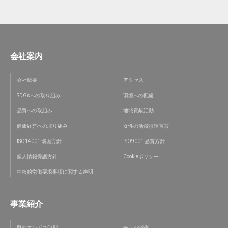
会社案内
会社概要
アクセス
SDGsへの取り組み
環境への配慮
品質への取組み
地域貢献活動
健康経営への取り組み
女性の活躍推進宣言
ISO14001 環境方針
ISO9001 品質方針
個人情報保護方針
Cookieポリシー
中核的労働要求事項に関する声明
事業紹介
擬似エンボス印刷
チラシ制作