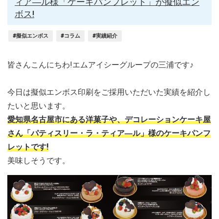
ィア―ル様「ケーキパンフレット」が擬似エン
ボス!
#擬似エンボス
#コラム
#実績紹介
皆さんこんにちわ!エムアイシーグループの三浦です♪
今日は擬似エンボス印刷をご採用いただいた実績を紹介し
たいと思います。
愛知県名古屋市にある洋菓子や、デコレーションケーキ屋
さん「パティスリー・ラ・ティア―ル」様のケーキパンフ
レットです!
美味しそうです。