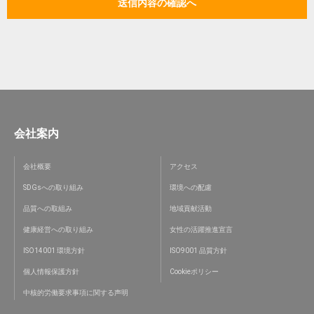
会社案内
会社概要
アクセス
SDGsへの取り組み
環境への配慮
品質への取組み
地域貢献活動
健康経営への取り組み
女性の活躍推進宣言
ISO14001 環境方針
ISO9001 品質方針
個人情報保護方針
Cookieポリシー
中核的労働要求事項に関する声明