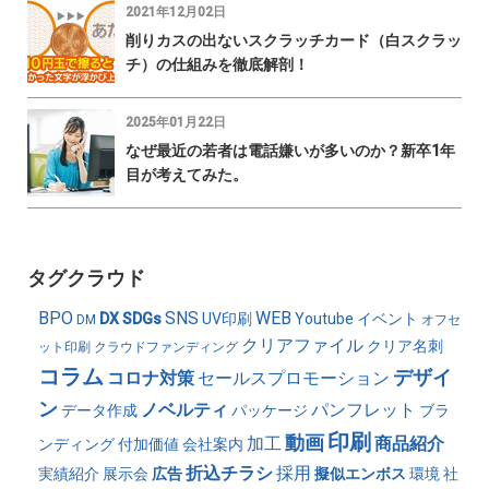
2021年12月02日
削りカスの出ないスクラッチカード（白スクラッ
チ）の仕組みを徹底解剖！
2025年01月22日
なぜ最近の若者は電話嫌いが多いのか？新卒1年
目が考えてみた。
タグクラウド
BPO
SNS
WEB
DX
SDGs
UV印刷
Youtube
イベント
DM
オフセ
クリアファイル
クリア名刺
ット印刷
クラウドファンディング
コラム
デザイ
コロナ対策
セールスプロモーション
ン
ノベルティ
パンフレット
データ作成
パッケージ
ブラ
印刷
動画
加工
商品紹介
ンディング
付加価値
会社案内
折込チラシ
採用
実績紹介
展示会
広告
擬似エンボス
環境
社