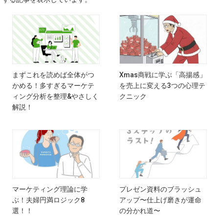
まずこれを読めば全体がつ
Xmas商戦に学ぶ「高揚感」
かめる！多すぎるマーケテ
を売上に変える3つの心理テ
ィング分析を整理&やさしく
クニック
解説！
マーケティング理論に学
プレゼン資料のブラッシュ
ぶ！夫婦円満ロジック8
アップ〜仕上げ磨きが運命
選！！
の分かれ道〜