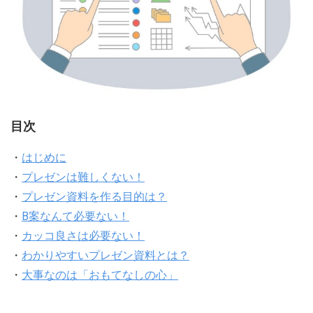
目次
・
はじめに
・
プレゼンは難しくない！
・
プレゼン資料を作る目的は？
・
B案なんて必要ない！
・
カッコ良さは必要ない！
・
わかりやすいプレゼン資料とは？
・
大事なのは「おもてなしの心」