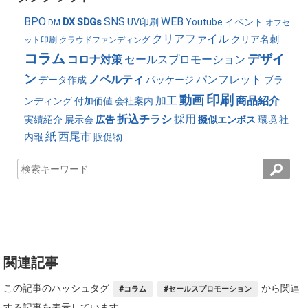
BPO
SNS
WEB
DX
SDGs
UV印刷
Youtube
イベント
DM
オフセ
クリアファイル
クリア名刺
ット印刷
クラウドファンディング
コラム
デザイ
コロナ対策
セールスプロモーション
ン
ノベルティ
パンフレット
データ作成
パッケージ
ブラ
印刷
動画
加工
商品紹介
ンディング
付加価値
会社案内
折込チラシ
採用
実績紹介
展示会
広告
擬似エンボス
環境
社
紙
西尾市
内報
販促物
関連記事
この記事のハッシュタグ
から関連
#コラム
#セールスプロモーション
する記事を表示しています。