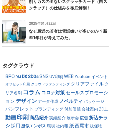
削りカスの出ないスクラッチカード（白ス
クラッチ）の仕組みを徹底解剖！
2025年01月22日
なぜ最近の若者は電話嫌いが多いのか？新
卒1年目が考えてみた。
タグクラウド
BPO
SNS
WEB
DX
SDGs
UV印刷
Youtube
イベント
DM
クリアファイル
ク
オフセット印刷
クラウドファンディング
コラム
コロナ対策
セールスプロモーシ
リア名刺
デザイン
ョン
ノベルティ
データ作成
パッケージ
パンフレット
加工
ブランディング
付加価値
会社案内
印刷
動画
商品紹介
折込チラ
実績紹介
展示会
広告
シ
採用
紙
西尾市
擬似エンボス
環境
社内報
販促物