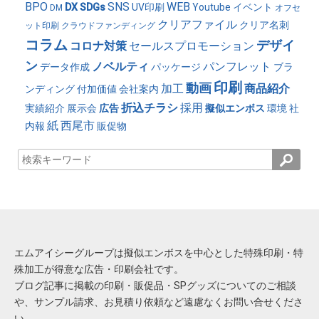
BPO
SNS
WEB
DX
SDGs
UV印刷
Youtube
イベント
DM
オフセ
クリアファイル
クリア名刺
ット印刷
クラウドファンディング
コラム
デザイ
コロナ対策
セールスプロモーション
ン
ノベルティ
パンフレット
データ作成
パッケージ
ブラ
印刷
動画
加工
商品紹介
ンディング
付加価値
会社案内
折込チラシ
採用
実績紹介
展示会
広告
擬似エンボス
環境
社
紙
西尾市
内報
販促物
エムアイシーグループは擬似エンボスを中心とした特殊印刷・特
殊加工が得意な広告・印刷会社です。
ブログ記事に掲載の印刷・販促品・SPグッズについてのご相談
や、サンプル請求、お見積り依頼など遠慮なくお問い合せくださ
い。