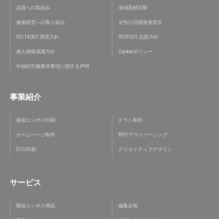
品質への取組み
地域貢献活動
健康経営への取り組み
女性の活躍推進宣言
ISO14001 環境方針
ISO9001 品質方針
個人情報保護方針
Cookieポリシー
中核的労働要求事項に関する声明
事業紹介
擬似エンボス印刷
チラシ制作
ホームページ制作
BPOアウトソーシング
ECO印刷
クリエイティブデザイン
サービス
擬似エンボス商品
編集企画