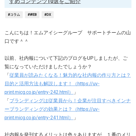
すめコンテンツ10選をご紹介
#コラム
#WEB
#DX
こんにちは！エムアイシーグループ サポートチームの山
口です＾＾
以前、社内報について下記のブログをUPしましたが、ご
覧になっていただけましたでしょうか？
「
従業員が読みたくなる！魅力的な社内報の作り方とは？
目的と活用方法も解説します！（https://uv-
print.micg.co.jp/entry-242.html）
」
「
ブランディングは従業員から！企業が注目すべきインナ
ーブランディングの効果とは？（https://uv-
print.micg.co.jp/entry-241.html）
」
社内報を発刊するメリットは色々ありますが、１番のメリ