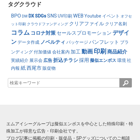
タグクラウド
BPO
SNS
WEB
DX
SDGs
UV印刷
Youtube
イベント
DM
オフセ
クリアファイル
クリア名刺
ット印刷
クラウドファンディング
コラム
デザイ
コロナ対策
セールスプロモーション
ン
ノベルティ
パンフレット
データ作成
パッケージ
ブラ
印刷
動画
加工
商品紹介
ンディング
付加価値
会社案内
折込チラシ
採用
実績紹介
展示会
広告
擬似エンボス
環境
社
紙
西尾市
内報
販促物
エムアイシーグループは擬似エンボスを中心とした特殊印刷・特
殊加工が得意な広告・印刷会社です。
ブログ記事に掲載の印刷・販促品・SPグッズについてのご相談