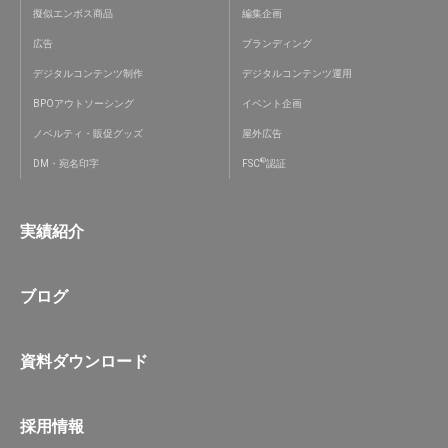
擬似エンボス商品
編集企画
広告
ブランディング
デジタルコンテンツ制作
デジタルコンテンツ運用
BPOアウトソーシング
イベント企画
ノベルティ・販促グッズ
屋外広告
®
DM・宛名印字
FSC
認証
実績紹介
ブログ
資料ダウンロード
採用情報