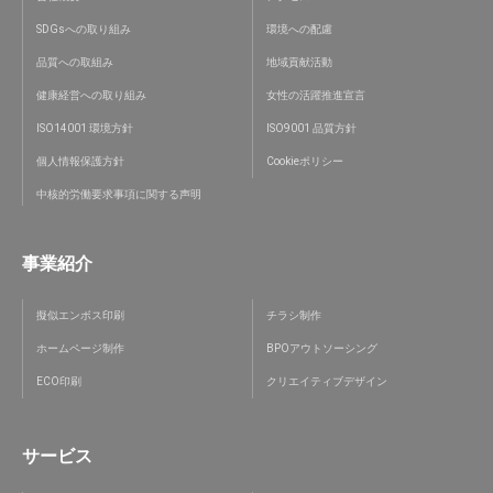
SDGsへの取り組み
環境への配慮
品質への取組み
地域貢献活動
健康経営への取り組み
女性の活躍推進宣言
ISO14001 環境方針
ISO9001 品質方針
個人情報保護方針
Cookieポリシー
中核的労働要求事項に関する声明
事業紹介
擬似エンボス印刷
チラシ制作
ホームページ制作
BPOアウトソーシング
ECO印刷
クリエイティブデザイン
サービス