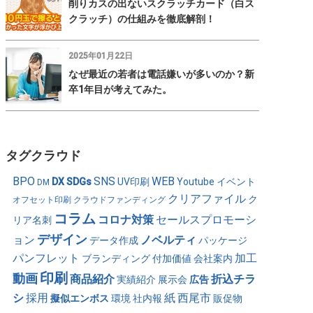
削りカスの出ないスクラッチカード（白ス
クラッチ）の仕組みを徹底解剖！
2025年01月22日
なぜ最近の若者は電話嫌いが多いのか？新
卒1年目が考えてみた。
タグクラウド
BPO
SNS
WEB
DX
SDGs
UV印刷
Youtube
イベント
DM
クリアファイル
ク
オフセット印刷
クラウドファンディング
コラム
コロナ対策
セールスプロモーシ
リア名刺
デザイン
ョン
ノベルティ
データ作成
パッケージ
パンフレット
加工
ブランディング
付加価値
会社案内
印刷
動画
商品紹介
折込チラ
実績紹介
展示会
広告
シ
採用
紙
西尾市
擬似エンボス
環境
社内報
販促物