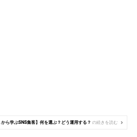
１から学ぶSNS集客】何を選ぶ？どう運用する？
の
続きを読む