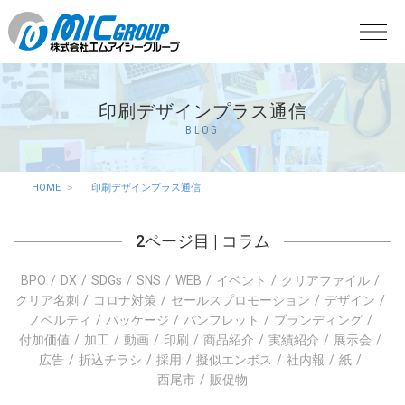
印刷デザインプラス通信
BLOG
HOME
印刷デザインプラス通信
2ページ目 |
コラム
BPO
DX
SDGs
SNS
WEB
イベント
クリアファイル
クリア名刺
コロナ対策
セールスプロモーション
デザイン
ノベルティ
パッケージ
パンフレット
ブランディング
付加価値
加工
動画
印刷
商品紹介
実績紹介
展示会
広告
折込チラシ
採用
擬似エンボス
社内報
紙
西尾市
販促物