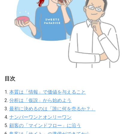
目次
1.
本質は「情報」で価値を与えること
2.
分析は「仮説」から始めよう
3.
最初に決めるのは「誰に何を売るか？」
4.
ナンバーワンとオンリーワン
5.
顧客の「マインドフロー」に沿う
6.
集客は「サイト」の準備ができてから