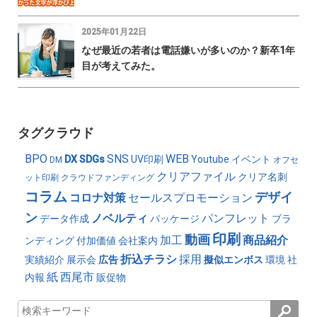
2025年01月22日
なぜ最近の若者は電話嫌いが多いのか？新卒1年
目が考えてみた。
タグクラウド
BPO
SNS
WEB
DX
SDGs
UV印刷
Youtube
イベント
DM
オフセ
クリアファイル
クリア名刺
ット印刷
クラウドファンディング
コラム
デザイ
コロナ対策
セールスプロモーション
ン
ノベルティ
パンフレット
データ作成
パッケージ
ブラ
印刷
動画
加工
商品紹介
ンディング
付加価値
会社案内
折込チラシ
採用
実績紹介
展示会
広告
擬似エンボス
環境
社
紙
西尾市
内報
販促物