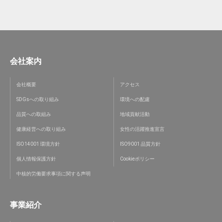
会社案内
会社概要
アクセス
SDGsへの取り組み
環境への配慮
品質への取組み
地域貢献活動
健康経営への取り組み
女性の活躍推進宣言
ISO14001 環境方針
ISO9001 品質方針
個人情報保護方針
Cookieポリシー
中核的労働要求事項に関する声明
事業紹介