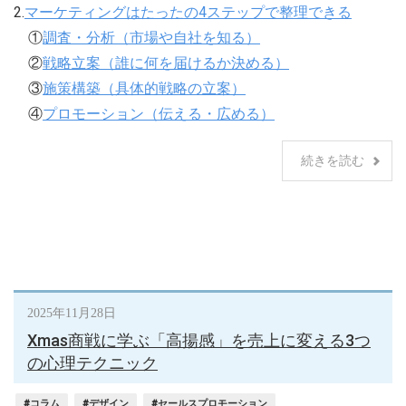
2.
マーケティングはたったの4ステップで整理できる
①
調査・分析（市場や自社を知る）
②
戦略立案（誰に何を届けるか決める）
③
施策構築（具体的戦略の立案）
④
プロモーション（伝える・広める）
続きを読む
2025年11月28日
Xmas商戦に学ぶ「高揚感」を売上に変える3つ
の心理テクニック
#コラム
#デザイン
#セールスプロモーション