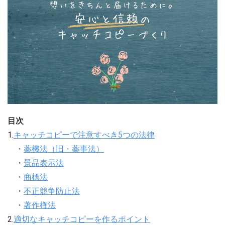
目次
1.
キャッチコピーで注意すべき5つの法律
・
薬機法（旧・薬事法）
・
景品表示法
・
商標法
・
不正競争防止法
・
著作権法
2.
適切なキャッチコピーを作るポイント