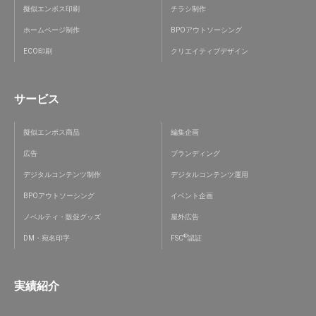
擬似エンボス印刷
チラシ制作
ホームページ制作
BPOアウトソーシング
ECO印刷
クリエイティブデザイン
サービス
擬似エンボス商品
編集企画
広告
ブランディング
デジタルコンテンツ制作
デジタルコンテンツ運用
BPOアウトソーシング
イベント企画
ノベルティ・販促グッズ
屋外広告
®
DM・宛名印字
FSC
認証
実績紹介