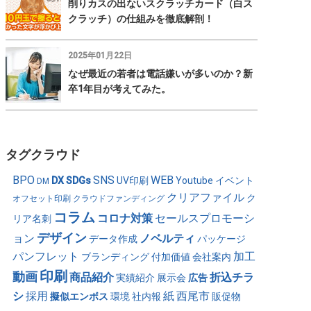
削りカスの出ないスクラッチカード（白ス
クラッチ）の仕組みを徹底解剖！
2025年01月22日
なぜ最近の若者は電話嫌いが多いのか？新
卒1年目が考えてみた。
タグクラウド
BPO
SNS
WEB
DX
SDGs
UV印刷
Youtube
イベント
DM
クリアファイル
ク
オフセット印刷
クラウドファンディング
コラム
コロナ対策
セールスプロモーシ
リア名刺
デザイン
ョン
ノベルティ
データ作成
パッケージ
パンフレット
加工
ブランディング
付加価値
会社案内
印刷
動画
商品紹介
折込チラ
実績紹介
展示会
広告
シ
採用
紙
西尾市
擬似エンボス
環境
社内報
販促物