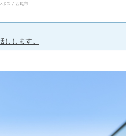
ンボス
西尾市
お話しします。