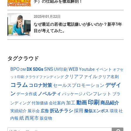
チ）の仕組みを徹底解剖！
2025年01月22日
なぜ最近の若者は電話嫌いが多いのか？新卒1年
目が考えてみた。
タグクラウド
BPO
SNS
WEB
DX
SDGs
UV印刷
Youtube
イベント
DM
オフセ
クリアファイル
クリア名刺
ット印刷
クラウドファンディング
コラム
デザイ
コロナ対策
セールスプロモーション
ン
ノベルティ
パンフレット
データ作成
パッケージ
ブラ
印刷
動画
加工
商品紹介
ンディング
付加価値
会社案内
折込チラシ
採用
実績紹介
展示会
広告
擬似エンボス
環境
社
紙
西尾市
内報
販促物