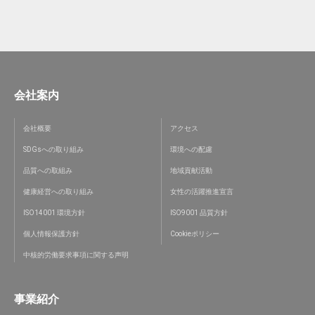
会社案内
会社概要
アクセス
SDGsへの取り組み
環境への配慮
品質への取組み
地域貢献活動
健康経営への取り組み
女性の活躍推進宣言
ISO14001 環境方針
ISO9001 品質方針
個人情報保護方針
Cookieポリシー
中核的労働要求事項に関する声明
事業紹介