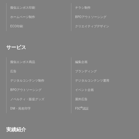
擬似エンボス印刷
チラシ制作
ホームページ制作
BPOアウトソーシング
ECO印刷
クリエイティブデザイン
サービス
擬似エンボス商品
編集企画
広告
ブランディング
デジタルコンテンツ制作
デジタルコンテンツ運用
BPOアウトソーシング
イベント企画
ノベルティ・販促グッズ
屋外広告
®
DM・宛名印字
FSC
認証
実績紹介