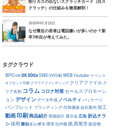
削りカスの出ないスクラッチカード（白ス
クラッチ）の仕組みを徹底解剖！
2025年01月22日
なぜ最近の若者は電話嫌いが多いのか？新
卒1年目が考えてみた。
タグクラウド
BPO
SNS
WEB
DX
SDGs
UV印刷
Youtube
イベント
DM
クリアファイル
ク
オフセット印刷
クラウドファンディング
コラム
コロナ対策
セールスプロモーシ
リア名刺
デザイン
ョン
ノベルティ
データ作成
パッケージ
パンフレット
加工
ブランディング
付加価値
会社案内
印刷
動画
商品紹介
折込チラ
実績紹介
展示会
広告
シ
採用
紙
西尾市
擬似エンボス
環境
社内報
販促物