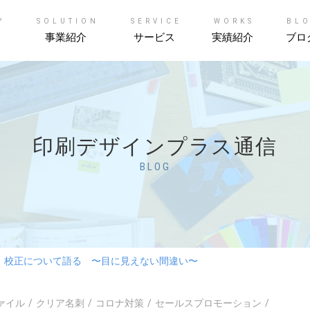
Y
SOLUTION
SERVICE
WORKS
BL
事業紹介
サービス
実績紹介
ブロ
印刷デザインプラス通信
BLOG
 校正について語る 〜目に見えない間違い〜
ァイル
クリア名刺
コロナ対策
セールスプロモーション