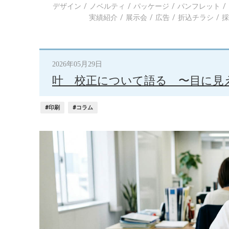
デザイン
ノベルティ
パッケージ
パンフレット
実績紹介
展示会
広告
折込チラシ
2026年05月29日
叶 校正について語る 〜目に見
#印刷
#コラム