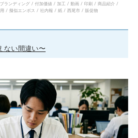
ブランディング
付加価値
加工
動画
印刷
商品紹介
採用
擬似エンボス
社内報
紙
西尾市
販促物
えない間違い〜