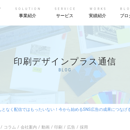
Y
SOLUTION
SERVICE
WORKS
BL
事業紹介
サービス
実績紹介
ブロ
印刷デザインプラス通信
BLOG
んとなく配信ではもったいない！今から始めるSNS広告の成果につなげる
コラム
会社案内
動画
印刷
広告
採用