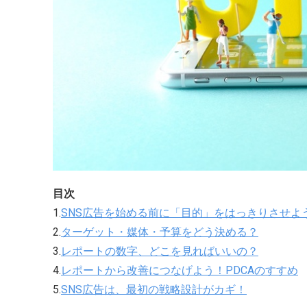
目次
1.
SNS広告を始める前に「目的」をはっきりさせよ
2.
ターゲット・媒体・予算をどう決める？
3.
レポートの数字、どこを見ればいいの？
4.
レポートから改善につなげよう！PDCAのすすめ
5.
SNS広告は、最初の戦略設計がカギ！