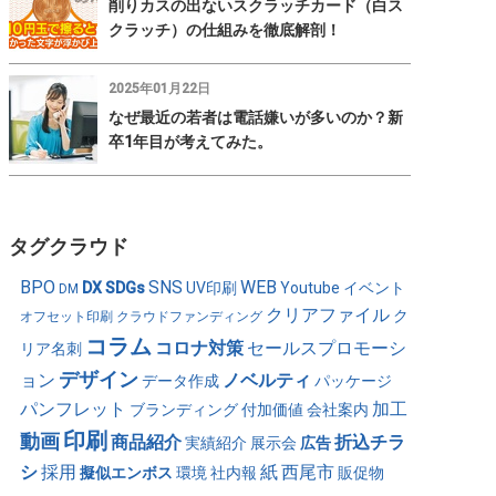
削りカスの出ないスクラッチカード（白ス
クラッチ）の仕組みを徹底解剖！
2025年01月22日
なぜ最近の若者は電話嫌いが多いのか？新
卒1年目が考えてみた。
タグクラウド
BPO
SNS
WEB
DX
SDGs
UV印刷
Youtube
イベント
DM
クリアファイル
ク
オフセット印刷
クラウドファンディング
コラム
コロナ対策
セールスプロモーシ
リア名刺
デザイン
ョン
ノベルティ
データ作成
パッケージ
パンフレット
加工
ブランディング
付加価値
会社案内
印刷
動画
商品紹介
折込チラ
実績紹介
展示会
広告
シ
採用
紙
西尾市
擬似エンボス
環境
社内報
販促物