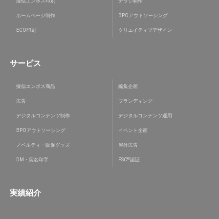
擬似エンボス印刷
チラシ制作
ホームページ制作
BPOアウトソーシング
ECO印刷
クリエイティブデザイン
サービス
擬似エンボス商品
編集企画
広告
ブランディング
デジタルコンテンツ制作
デジタルコンテンツ運用
BPOアウトソーシング
イベント企画
ノベルティ・販促グッズ
屋外広告
®
DM・宛名印字
FSC
認証
実績紹介