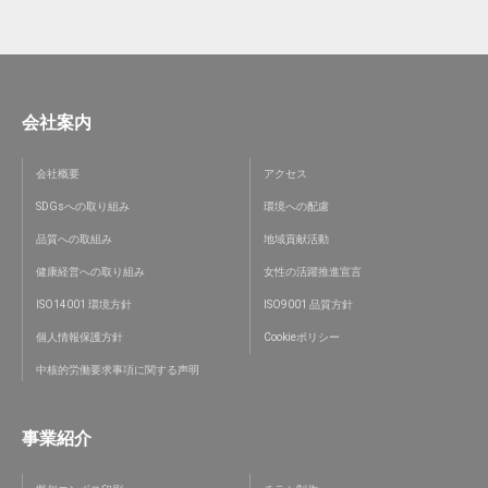
会社案内
会社概要
アクセス
SDGsへの取り組み
環境への配慮
品質への取組み
地域貢献活動
健康経営への取り組み
女性の活躍推進宣言
ISO14001 環境方針
ISO9001 品質方針
個人情報保護方針
Cookieポリシー
中核的労働要求事項に関する声明
事業紹介