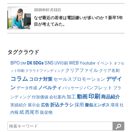
2025年01月22日
なぜ最近の若者は電話嫌いが多いのか？新卒1年
目が考えてみた。
タグクラウド
BPO
SNS
WEB
DX
SDGs
UV印刷
Youtube
イベント
DM
オフセ
クリアファイル
クリア名刺
ット印刷
クラウドファンディング
コラム
デザイ
コロナ対策
セールスプロモーション
ン
ノベルティ
パンフレット
データ作成
パッケージ
ブラ
印刷
動画
加工
商品紹介
ンディング
付加価値
会社案内
折込チラシ
採用
実績紹介
展示会
広告
擬似エンボス
環境
社
紙
西尾市
内報
販促物