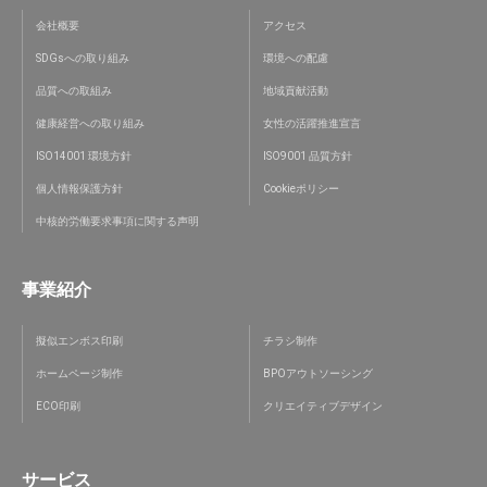
会社概要
アクセス
SDGsへの取り組み
環境への配慮
品質への取組み
地域貢献活動
健康経営への取り組み
女性の活躍推進宣言
ISO14001 環境方針
ISO9001 品質方針
個人情報保護方針
Cookieポリシー
中核的労働要求事項に関する声明
事業紹介
擬似エンボス印刷
チラシ制作
ホームページ制作
BPOアウトソーシング
ECO印刷
クリエイティブデザイン
サービス