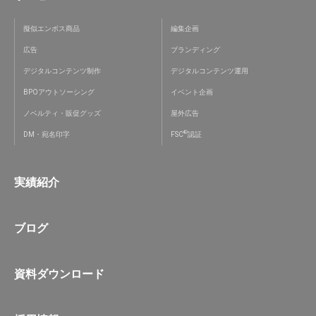
擬似エンボス商品
編集企画
広告
ブランディング
デジタルコンテンツ制作
デジタルコンテンツ運用
BPOアウトソーシング
イベント企画
ノベルティ・販促グッズ
屋外広告
®
DM・宛名印字
FSC
認証
実績紹介
ブログ
資料ダウンロード