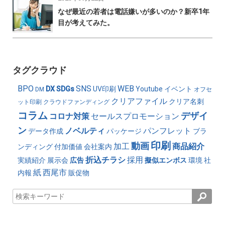
なぜ最近の若者は電話嫌いが多いのか？新卒1年
目が考えてみた。
タグクラウド
BPO
SNS
WEB
DX
SDGs
UV印刷
Youtube
イベント
DM
オフセ
クリアファイル
クリア名刺
ット印刷
クラウドファンディング
コラム
デザイ
コロナ対策
セールスプロモーション
ン
ノベルティ
パンフレット
データ作成
パッケージ
ブラ
印刷
動画
加工
商品紹介
ンディング
付加価値
会社案内
折込チラシ
採用
実績紹介
展示会
広告
擬似エンボス
環境
社
紙
西尾市
内報
販促物