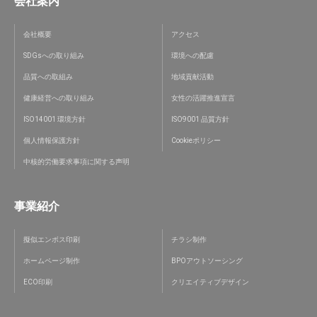
会社案内
会社概要
アクセス
SDGsへの取り組み
環境への配慮
品質への取組み
地域貢献活動
健康経営への取り組み
女性の活躍推進宣言
ISO14001 環境方針
ISO9001 品質方針
個人情報保護方針
Cookieポリシー
中核的労働要求事項に関する声明
事業紹介
擬似エンボス印刷
チラシ制作
ホームページ制作
BPOアウトソーシング
ECO印刷
クリエイティブデザイン