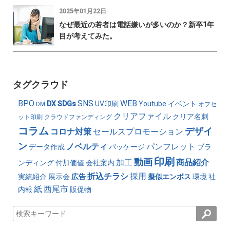
2025年01月22日
なぜ最近の若者は電話嫌いが多いのか？新卒1年
目が考えてみた。
タグクラウド
BPO
SNS
WEB
DX
SDGs
UV印刷
Youtube
イベント
DM
オフセ
クリアファイル
クリア名刺
ット印刷
クラウドファンディング
コラム
デザイ
コロナ対策
セールスプロモーション
ン
ノベルティ
パンフレット
データ作成
パッケージ
ブラ
印刷
動画
加工
商品紹介
ンディング
付加価値
会社案内
折込チラシ
採用
実績紹介
展示会
広告
擬似エンボス
環境
社
紙
西尾市
内報
販促物