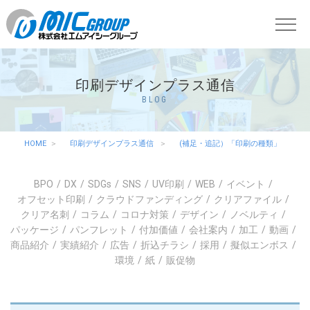
印刷デザインプラス通信
BLOG
HOME
印刷デザインプラス通信
(補足・追記）「印刷の種類」
BPO
DX
SDGs
SNS
UV印刷
WEB
イベント
オフセット印刷
クラウドファンディング
クリアファイル
クリア名刺
コラム
コロナ対策
デザイン
ノベルティ
パッケージ
パンフレット
付加価値
会社案内
加工
動画
商品紹介
実績紹介
広告
折込チラシ
採用
擬似エンボス
環境
紙
販促物