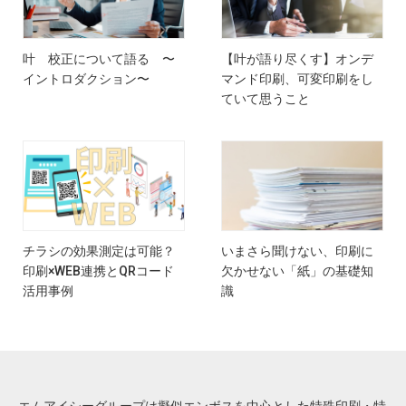
叶 校正について語る 〜
【叶が語り尽くす】オンデ
イントロダクション〜
マンド印刷、可変印刷をし
ていて思うこと
チラシの効果測定は可能？
いまさら聞けない、印刷に
印刷×WEB連携とQRコード
欠かせない「紙」の基礎知
活用事例
識
エムアイシーグループは擬似エンボスを中心とした特殊印刷・特