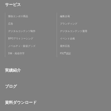
サービス
擬似エンボス商品
編集企画
広告
ブランディング
デジタルコンテンツ制作
デジタルコンテンツ運用
BPOアウトソーシング
イベント企画
ノベルティ・販促グッズ
屋外広告
®
DM・宛名印字
FSC
認証
実績紹介
ブログ
資料ダウンロード