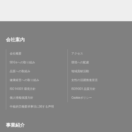
会社案内
会社概要
アクセス
SDGsへの取り組み
環境への配慮
品質への取組み
地域貢献活動
健康経営への取り組み
女性の活躍推進宣言
ISO14001 環境方針
ISO9001 品質方針
個人情報保護方針
Cookieポリシー
中核的労働要求事項に関する声明
事業紹介