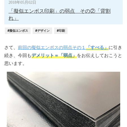
2018年05月02日
「擬似エンボス印刷」の弱点 その②「背割
れ」
#擬似エンボス
#デザイン
#印刷
さて、
前回の擬似エンボスの弱点その１
「すべる」
に引き
続き、今回も
デメリット＝「弱点」
をお伝えしておこうと
思います。