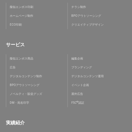
擬似エンボス印刷
チラシ制作
ホームページ制作
BPOアウトソーシング
ECO印刷
クリエイティブデザイン
サービス
擬似エンボス商品
編集企画
広告
ブランディング
デジタルコンテンツ制作
デジタルコンテンツ運用
BPOアウトソーシング
イベント企画
ノベルティ・販促グッズ
屋外広告
®
DM・宛名印字
FSC
認証
実績紹介