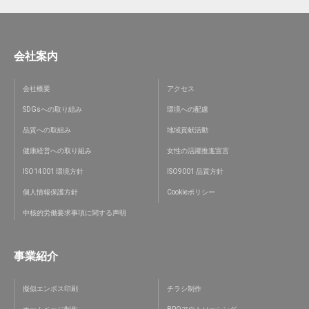
会社案内
会社概要
アクセス
SDGsへの取り組み
環境への配慮
品質への取組み
地域貢献活動
健康経営への取り組み
女性の活躍推進宣言
ISO14001 環境方針
ISO9001 品質方針
個人情報保護方針
Cookieポリシー
中核的労働要求事項に関する声明
事業紹介
擬似エンボス印刷
チラシ制作