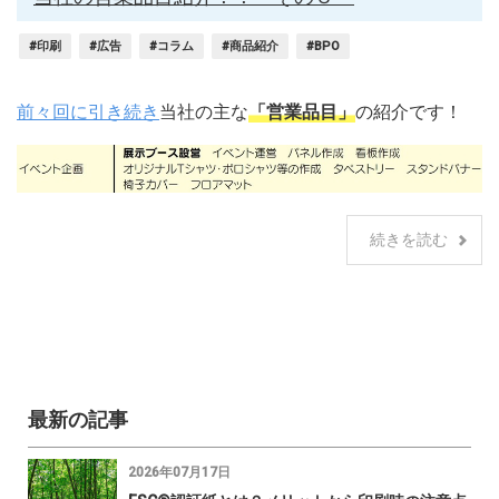
#印刷
#広告
#コラム
#商品紹介
#BPO
前々回に引き続き
当社の主な
「営業品目」
の紹介です！
続きを読む
最新の記事
2026年07月17日