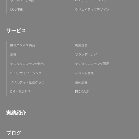
ホームページ制作
BPOアウトソーシング
ECO印刷
クリエイティブデザイン
サービス
擬似エンボス商品
編集企画
広告
ブランディング
デジタルコンテンツ制作
デジタルコンテンツ運用
BPOアウトソーシング
イベント企画
ノベルティ・販促グッズ
屋外広告
®
DM・宛名印字
FSC
認証
実績紹介
ブログ