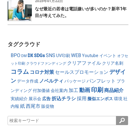
2025年01月22日
なぜ最近の若者は電話嫌いが多いのか？新卒1年
目が考えてみた。
タグクラウド
BPO
SNS
WEB
DX
SDGs
UV印刷
Youtube
イベント
DM
オフセ
クリアファイル
クリア名刺
ット印刷
クラウドファンディング
コラム
デザイ
コロナ対策
セールスプロモーション
ン
ノベルティ
パンフレット
データ作成
パッケージ
ブラ
印刷
動画
加工
商品紹介
ンディング
付加価値
会社案内
折込チラシ
採用
実績紹介
展示会
広告
擬似エンボス
環境
社
紙
西尾市
内報
販促物