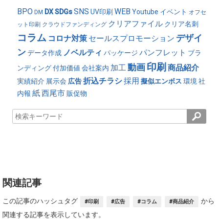
BPO
SNS
WEB
DX
SDGs
UV印刷
Youtube
イベント
DM
オフセ
クリアファイル
クリア名刺
ット印刷
クラウドファンディング
コラム
デザイ
コロナ対策
セールスプロモーション
ン
ノベルティ
パンフレット
データ作成
パッケージ
ブラ
印刷
動画
加工
商品紹介
ンディング
付加価値
会社案内
折込チラシ
採用
実績紹介
展示会
広告
擬似エンボス
環境
社
紙
西尾市
内報
販促物
関連記事
この記事のハッシュタグ
から
#印刷
#広告
#コラム
#商品紹介
関連する記事を表示しています。