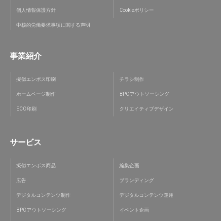
個人情報保護方針
Cookieポリシー
中核的労働要求事項に関する声明
事業紹介
擬似エンボス印刷
チラシ制作
ホームページ制作
BPOアウトソーシング
ECO印刷
クリエイティブデザイン
サービス
擬似エンボス商品
編集企画
広告
ブランディング
デジタルコンテンツ制作
デジタルコンテンツ運用
BPOアウトソーシング
イベント企画