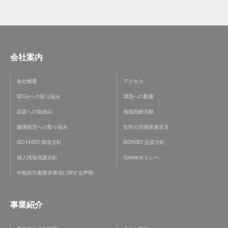
会社案内
会社概要
アクセス
SDGsへの取り組み
環境への配慮
品質への取組み
地域貢献活動
健康経営への取り組み
女性の活躍推進宣言
ISO14001 環境方針
ISO9001 品質方針
個人情報保護方針
Cookieポリシー
中核的労働要求事項に関する声明
事業紹介