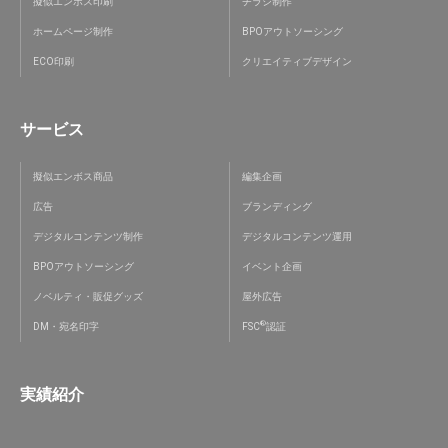
擬似エンボス印刷
チラシ制作
ホームページ制作
BPOアウトソーシング
ECO印刷
クリエイティブデザイン
サービス
擬似エンボス商品
編集企画
広告
ブランディング
デジタルコンテンツ制作
デジタルコンテンツ運用
BPOアウトソーシング
イベント企画
ノベルティ・販促グッズ
屋外広告
®
DM・宛名印字
FSC
認証
実績紹介