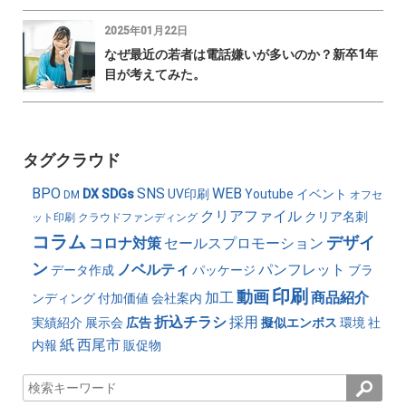
2025年01月22日
なぜ最近の若者は電話嫌いが多いのか？新卒1年
目が考えてみた。
タグクラウド
BPO
SNS
WEB
DX
SDGs
UV印刷
Youtube
イベント
DM
オフセ
クリアファイル
クリア名刺
ット印刷
クラウドファンディング
コラム
デザイ
コロナ対策
セールスプロモーション
ン
ノベルティ
パンフレット
データ作成
パッケージ
ブラ
印刷
動画
加工
商品紹介
ンディング
付加価値
会社案内
折込チラシ
採用
実績紹介
展示会
広告
擬似エンボス
環境
社
紙
西尾市
内報
販促物