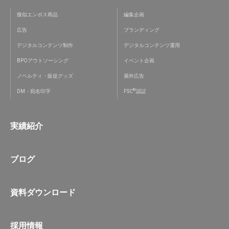
擬似エンボス商品
編集企画
広告
ブランディング
デジタルコンテンツ制作
デジタルコンテンツ運用
BPOアウトソーシング
イベント企画
ノベルティ・販促グッズ
屋外広告
®
DM・宛名印字
FSC
認証
実績紹介
ブログ
資料ダウンロード
採用情報