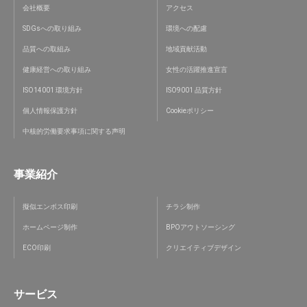
会社概要
アクセス
SDGsへの取り組み
環境への配慮
品質への取組み
地域貢献活動
健康経営への取り組み
女性の活躍推進宣言
ISO14001 環境方針
ISO9001 品質方針
個人情報保護方針
Cookieポリシー
中核的労働要求事項に関する声明
事業紹介
擬似エンボス印刷
チラシ制作
ホームページ制作
BPOアウトソーシング
ECO印刷
クリエイティブデザイン
サービス