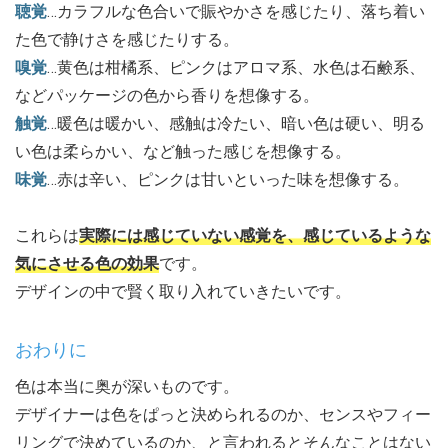
聴覚
…カラフルな色合いで賑やかさを感じたり、落ち着い
た色で静けさを感じたりする。
嗅覚
…黄色は柑橘系、ピンクはアロマ系、水色は石鹸系、
などパッケージの色から香りを想像する。
触覚
…暖色は暖かい、感触は冷たい、暗い色は硬い、明る
い色は柔らかい、など触った感じを想像する。
味覚
…赤は辛い、ピンクは甘いといった味を想像する。
これらは
実際には感じていない感覚を、感じているような
気にさせる色の効果
です。
デザインの中で賢く取り入れていきたいです。
おわりに
色は本当に奥が深いものです。
デザイナーは色をぱっと決められるのか、センスやフィー
リングで決めているのか、と言われるとそんなことはない