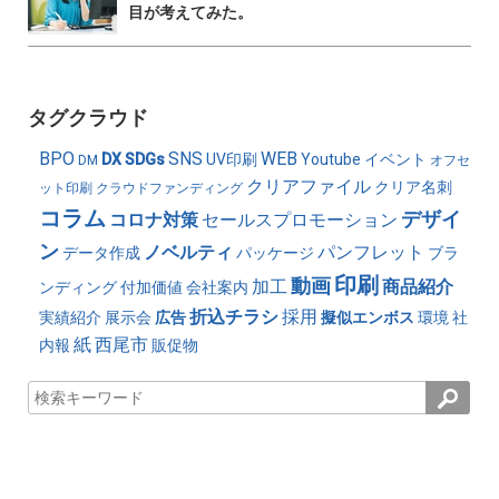
目が考えてみた。
タグクラウド
BPO
SNS
WEB
DX
SDGs
UV印刷
Youtube
イベント
DM
オフセ
クリアファイル
クリア名刺
ット印刷
クラウドファンディング
コラム
デザイ
コロナ対策
セールスプロモーション
ン
ノベルティ
パンフレット
データ作成
パッケージ
ブラ
印刷
動画
加工
商品紹介
ンディング
付加価値
会社案内
折込チラシ
採用
実績紹介
展示会
広告
擬似エンボス
環境
社
紙
西尾市
内報
販促物