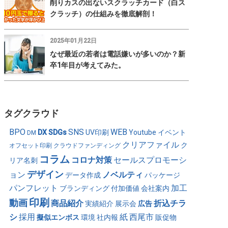
削りカスの出ないスクラッチカード（白ス
クラッチ）の仕組みを徹底解剖！
2025年01月22日
なぜ最近の若者は電話嫌いが多いのか？新
卒1年目が考えてみた。
タグクラウド
BPO
SNS
WEB
DX
SDGs
UV印刷
Youtube
イベント
DM
クリアファイル
ク
オフセット印刷
クラウドファンディング
コラム
コロナ対策
セールスプロモーシ
リア名刺
デザイン
ョン
ノベルティ
データ作成
パッケージ
パンフレット
加工
ブランディング
付加価値
会社案内
印刷
動画
商品紹介
折込チラ
実績紹介
展示会
広告
シ
採用
紙
西尾市
擬似エンボス
環境
社内報
販促物