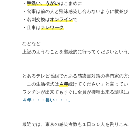
・
手洗い、うがい
はこまめに
・食事は前の人と飛沫感染し合わないように横並び
・名刺交換は
オンライン
で
・仕事は
テレワーク
などなど
上記のようなことを継続的に行ってくださいという
とあるテレビ番組でとある感染書対策の専門家の方
「この生活様式は
４年
続けてください」と言ってい
ワクチンが出来てもすぐに全員が接種出来る環境に
４年・・・長い・・・。
最近では、東京の感染者数も１日５０人を割りこみ