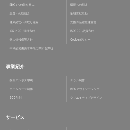
SDGsへの取り組み
環境への配慮
品質への取組み
地域貢献活動
健康経営への取り組み
女性の活躍推進宣言
ISO14001 環境方針
ISO9001 品質方針
個人情報保護方針
Cookieポリシー
中核的労働要求事項に関する声明
事業紹介
擬似エンボス印刷
チラシ制作
ホームページ制作
BPOアウトソーシング
ECO印刷
クリエイティブデザイン
サービス