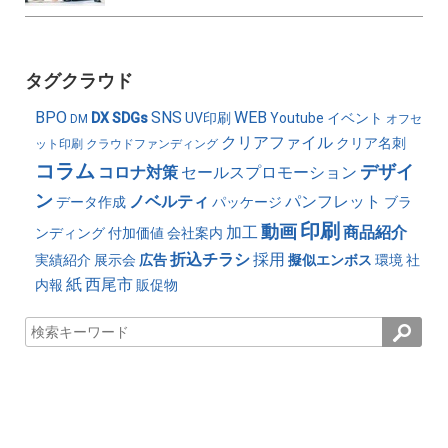
タグクラウド
BPO
SNS
WEB
DX
SDGs
UV印刷
Youtube
イベント
DM
オフセ
クリアファイル
クリア名刺
ット印刷
クラウドファンディング
コラム
デザイ
コロナ対策
セールスプロモーション
ン
ノベルティ
パンフレット
データ作成
パッケージ
ブラ
印刷
動画
加工
商品紹介
ンディング
付加価値
会社案内
折込チラシ
採用
実績紹介
展示会
広告
擬似エンボス
環境
社
紙
西尾市
内報
販促物