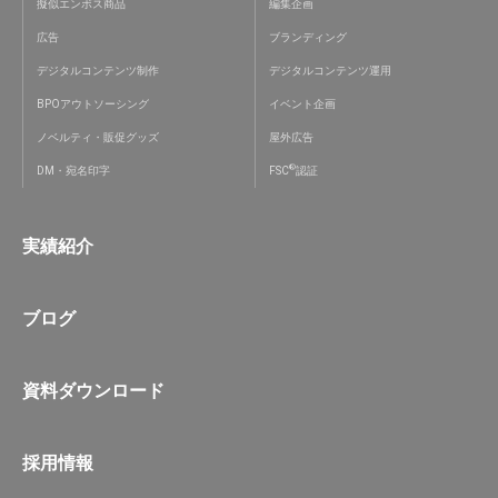
擬似エンボス商品
編集企画
広告
ブランディング
デジタルコンテンツ制作
デジタルコンテンツ運用
BPOアウトソーシング
イベント企画
ノベルティ・販促グッズ
屋外広告
®
DM・宛名印字
FSC
認証
実績紹介
ブログ
資料ダウンロード
採用情報