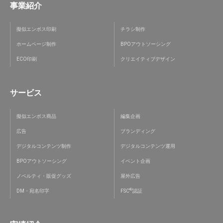
事業紹介
擬似エンボス印刷
チラシ制作
ホームページ制作
BPOアウトソーシング
ECO印刷
クリエイティブデザイン
サービス
擬似エンボス商品
編集企画
広告
ブランディング
デジタルコンテンツ制作
デジタルコンテンツ運用
BPOアウトソーシング
イベント企画
ノベルティ・販促グッズ
屋外広告
®
DM・宛名印字
FSC
認証