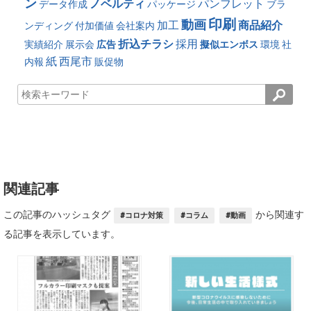
ン
ノベルティ
パンフレット
データ作成
パッケージ
ブラ
印刷
動画
加工
商品紹介
ンディング
付加価値
会社案内
折込チラシ
採用
実績紹介
展示会
広告
擬似エンボス
環境
社
紙
西尾市
内報
販促物
関連記事
この記事のハッシュタグ
から関連す
#コロナ対策
#コラム
#動画
る記事を表示しています。