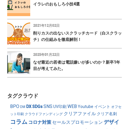
イラレのおもしろ小技4選
2021年12月02日
削りカスの出ないスクラッチカード（白スクラッ
チ）の仕組みを徹底解剖！
2025年01月22日
なぜ最近の若者は電話嫌いが多いのか？新卒1年
目が考えてみた。
タグクラウド
BPO
SNS
WEB
DX
SDGs
UV印刷
Youtube
イベント
DM
オフセ
クリアファイル
クリア名刺
ット印刷
クラウドファンディング
コラム
デザイ
コロナ対策
セールスプロモーション