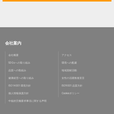
会社案内
会社概要
アクセス
SDGsへの取り組み
環境への配慮
品質への取組み
地域貢献活動
健康経営への取り組み
女性の活躍推進宣言
ISO14001 環境方針
ISO9001 品質方針
個人情報保護方針
Cookieポリシー
中核的労働要求事項に関する声明