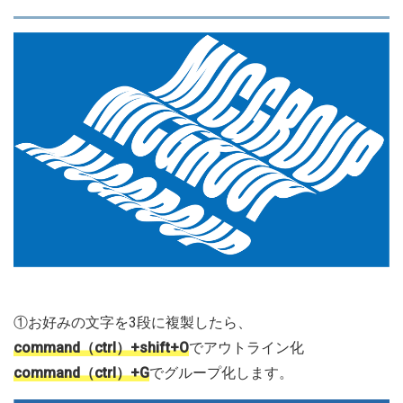
①お好みの文字を3段に複製したら、
command（ctrl）+shift+O
でアウトライン化
command（ctrl）+G
でグループ化します。