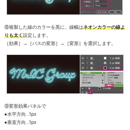
⑧複製した線のカラーを黒に、線幅は
ネオンカラーの線よ
りも太く
設定します。
［効果］→［パスの変形］→［変形］を選択します。
⑨変形効果パネルで
●水平方向…1px
●垂直方向…1px