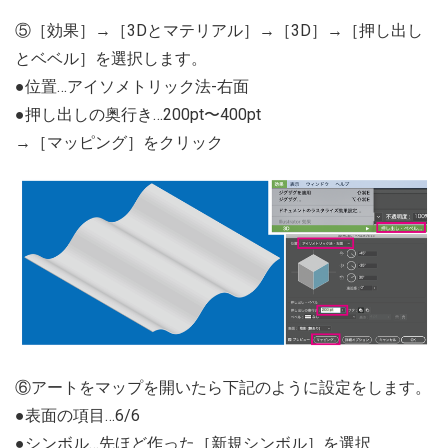
⑤［効果］→［3Dとマテリアル］→［3D］→［押し出し
とベベル］を選択します。
●位置…アイソメトリック法-右面
●押し出しの奥行き…200pt〜400pt
→［マッピング］をクリック
⑥アートをマップを開いたら下記のように設定をします。
●表面の項目…6/6
●シンボル…先ほど作った［新規シンボル］を選択