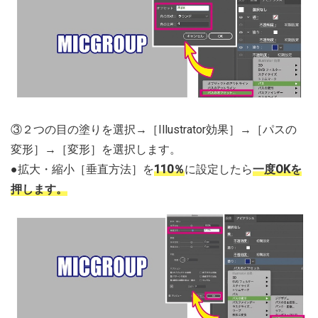
③２つの目の塗りを選択→［Illustrator効果］→［パスの
変形］→［変形］を選択します。
●拡大・縮小［垂直方法］を
110％
に設定したら
一度OKを
押します。