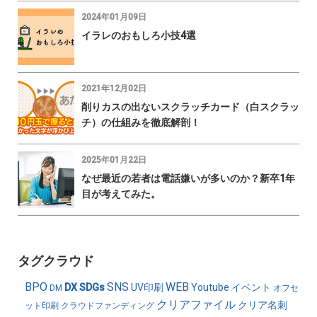
2024年01月09日
イラレのおもしろ小技4選
2021年12月02日
削りカスの出ないスクラッチカード（白スクラッ
チ）の仕組みを徹底解剖！
2025年01月22日
なぜ最近の若者は電話嫌いが多いのか？新卒1年
目が考えてみた。
タグクラウド
BPO
SNS
WEB
DX
SDGs
UV印刷
Youtube
イベント
DM
オフセ
クリアファイル
クリア名刺
ット印刷
クラウドファンディング