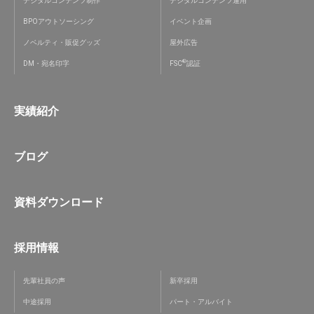
デジタルコンテンツ制作
デジタルコンテンツ運用
BPOアウトソーシング
イベント企画
ノベルティ・販促グッズ
屋外広告
®
DM・宛名印字
FSC
認証
実績紹介
ブログ
資料ダウンロード
採用情報
先輩社員の声
新卒採用
中途採用
パート・アルバイト