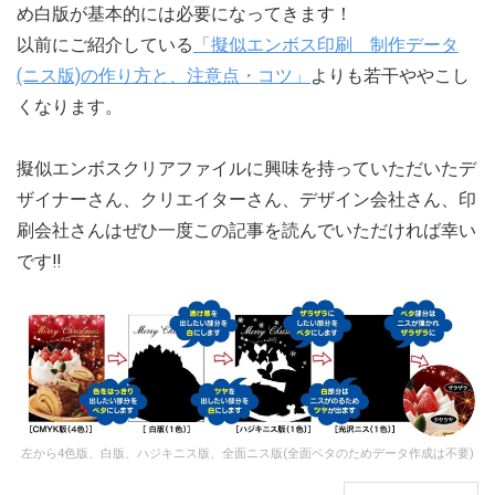
め白版が基本的には必要になってきます！
以前にご紹介している
「擬似エンボス印刷 制作データ
(ニス版)の作り方と、注意点・コツ」
よりも若干ややこし
くなります。
擬似エンボスクリアファイルに興味を持っていただいたデ
ザイナーさん、クリエイターさん、デザイン会社さん、印
刷会社さんはぜひ一度この記事を読んでいただければ幸い
です‼
左から4色版、白版、ハジキニス版、全面ニス版(全面ベタのためデータ作成は不要)