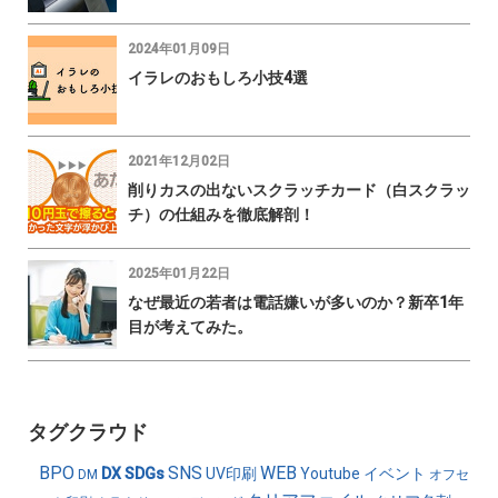
2024年01月09日
イラレのおもしろ小技4選
2021年12月02日
削りカスの出ないスクラッチカード（白スクラッ
チ）の仕組みを徹底解剖！
2025年01月22日
なぜ最近の若者は電話嫌いが多いのか？新卒1年
目が考えてみた。
タグクラウド
BPO
SNS
WEB
DX
SDGs
UV印刷
Youtube
イベント
DM
オフセ