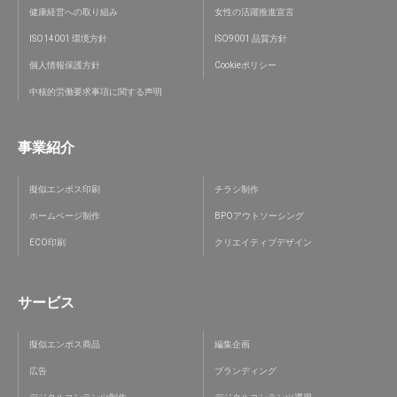
健康経営への取り組み
女性の活躍推進宣言
ISO14001 環境方針
ISO9001 品質方針
個人情報保護方針
Cookieポリシー
中核的労働要求事項に関する声明
事業紹介
擬似エンボス印刷
チラシ制作
ホームページ制作
BPOアウトソーシング
ECO印刷
クリエイティブデザイン
サービス
擬似エンボス商品
編集企画
広告
ブランディング