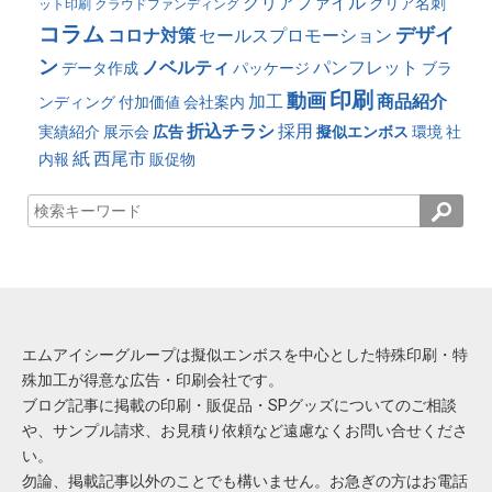
クリアファイル
クリア名刺
ット印刷
クラウドファンディング
コラム
デザイ
コロナ対策
セールスプロモーション
ン
ノベルティ
パンフレット
データ作成
パッケージ
ブラ
印刷
動画
加工
商品紹介
ンディング
付加価値
会社案内
折込チラシ
採用
実績紹介
展示会
広告
擬似エンボス
環境
社
紙
西尾市
内報
販促物
エムアイシーグループは擬似エンボスを中心とした特殊印刷・特
殊加工が得意な広告・印刷会社です。
ブログ記事に掲載の印刷・販促品・SPグッズについてのご相談
や、サンプル請求、お見積り依頼など遠慮なくお問い合せくださ
い。
勿論、掲載記事以外のことでも構いません。お急ぎの方はお電話