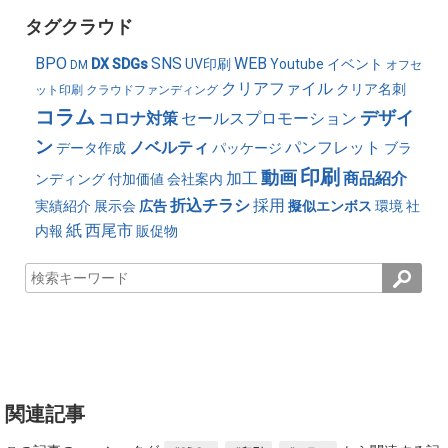
タグクラウド
BPO
SNS
WEB
DX
SDGs
UV印刷
Youtube
イベント
DM
オフセ
クリアファイル
クリア名刺
ット印刷
クラウドファンディング
コラム
デザイ
コロナ対策
セールスプロモーション
ン
ノベルティ
パンフレット
データ作成
パッケージ
ブラ
印刷
動画
加工
商品紹介
ンディング
付加価値
会社案内
折込チラシ
採用
実績紹介
展示会
広告
擬似エンボス
環境
社
紙
西尾市
内報
販促物
関連記事