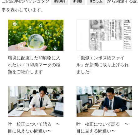
この記事のハッシュタグ
から関連する記
#SDGs
#印刷
#コラム
事を表示しています。
環境に配慮した印刷物に入
「擬似エンボス紙ファイ
れたいエコ印刷マークの種
ル」が新聞に取り上げられ
類をご紹介します
ました!
叶 校正について語る 〜
叶 校正について語る 〜
目に見えない間違い〜
目に見える間違い〜