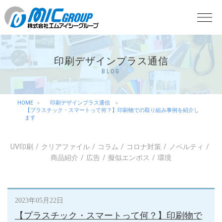
印刷デザインプラス通信
BLOG
HOME
印刷デザインプラス通信
【プラスチック・スマートって何？】印刷物での取り組み事例を紹介し
ます
UV印刷
クリアファイル
コラム
コロナ対策
ノベルティ
商品紹介
広告
擬似エンボス
環境
2023年05月22日
【プラスチック・スマートって何？】印刷物で