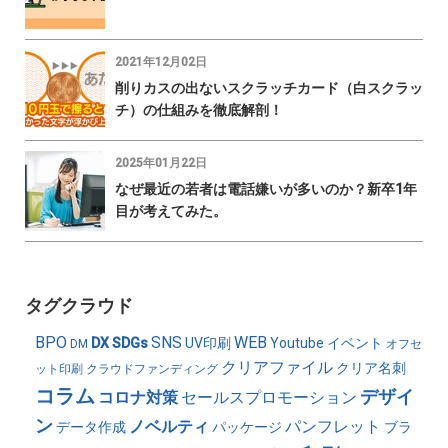
2021年12月02日
削りカスの出ないスクラッチカード（白スクラッ
チ）の仕組みを徹底解剖！
2025年01月22日
なぜ最近の若者は電話嫌いが多いのか？新卒1年
目が考えてみた。
タグクラウド
BPO
SNS
WEB
DX
SDGs
UV印刷
Youtube
イベント
DM
オフセ
クリアファイル
クリア名刺
ット印刷
クラウドファンディング
コラム
デザイ
コロナ対策
セールスプロモーション
ン
ノベルティ
パンフレット
データ作成
パッケージ
ブラ