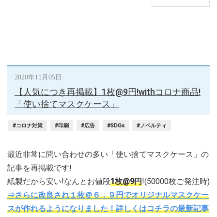
2020年11月05日
【人気につき再掲載】1枚@9円!withコロナ商品!
「使い捨てマスクケース」
#コロナ対策
#印刷
#広告
#SDGs
#ノベルティ
最近非常に問い合わせの多い「使い捨てマスクケース」の
記事を再掲載です!
紙製だから安い!なんとお値段
1枚@9円
!(50000枚ご発注時)
⇒さらに改良され１枚＠６．９円でオリジナルマスクケー
スが作れるようになりました！詳しくはコチラの最新記事