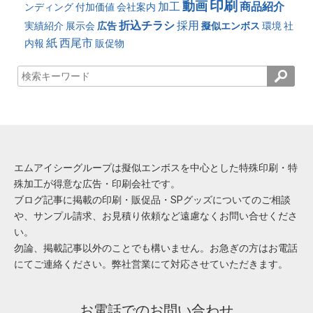
印刷
動画
加工
商品紹介
ンディング
付加価値
会社案内
折込チラシ
採用
実績紹介
展示会
広告
擬似エンボス
環境
社
紙
西尾市
内報
販促物
エムアイシーグループは擬似エンボスを中心とした特殊印刷・特
殊加工が得意な広告・印刷会社です。
ブログ記事に掲載の印刷・販促品・SPグッズについてのご相談
や、サンプル請求、お見積り依頼など遠慮なくお問い合せくださ
い。
勿論、掲載記事以外のことでも構いません。お急ぎの方はお電話
にてご連絡ください。弊社営業にて対応させていただきます。
お電話でのお問い合わせ