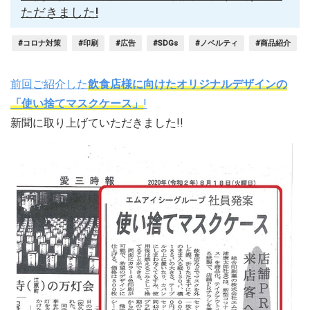
ただきました!
#コロナ対策
#印刷
#広告
#SDGs
#ノベルティ
#商品紹介
前回ご紹介した
飲食店様に向けたオリジナルデザインの
「使い捨てマスクケース」
!
新聞に取り上げていただきました!!