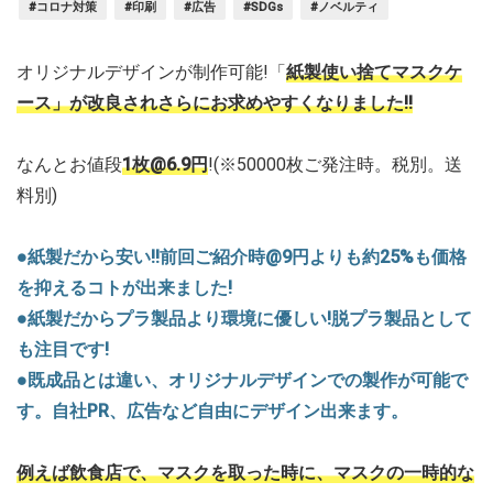
#コロナ対策
#印刷
#広告
#SDGs
#ノベルティ
オリジナルデザインが制作可能!「
紙製使い捨てマスクケ
ース」が改良されさらにお求めやすくなりました!!
なんとお値段
1枚@6.9円
!(※50000枚ご発注時。税別。送
料別)
●紙製だから安い!!前回ご紹介時@9円よりも約25%も価格
を抑えるコトが出来ました!
●紙製だからプラ製品より環境に優しい!脱プラ製品として
も注目です!
●既成品とは違い、オリジナルデザインでの製作が可能で
す。自社PR、広告など自由にデザイン出来ます。
例えば飲食店で、マスクを取った時に、マスクの一時的な