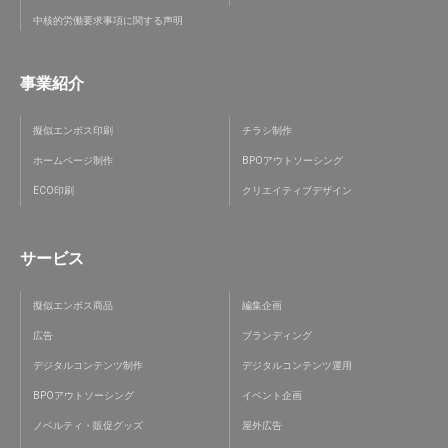
中核的労働要求事項に関する声明
事業紹介
擬似エンボス印刷
チラシ制作
ホームページ制作
BPOアウトソーシング
ECO印刷
クリエイティブデザイン
サービス
擬似エンボス商品
編集企画
広告
ブランディング
デジタルコンテンツ制作
デジタルコンテンツ運用
BPOアウトソーシング
イベント企画
ノベルティ・販促グッズ
屋外広告