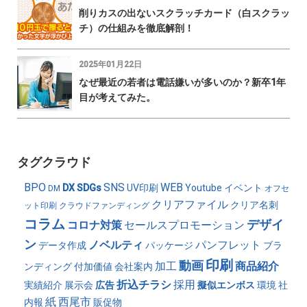
削りカスの出ないスクラッチカード（白スクラッ
チ）の仕組みを徹底解剖！
2025年01月22日
なぜ最近の若者は電話嫌いが多いのか？新卒1年
目が考えてみた。
タグクラウド
BPO
SNS
WEB
DX
SDGs
UV印刷
Youtube
イベント
DM
オフセ
クリアファイル
クリア名刺
ット印刷
クラウドファンディング
コラム
デザイ
コロナ対策
セールスプロモーション
ン
ノベルティ
パンフレット
データ作成
パッケージ
ブラ
印刷
動画
加工
商品紹介
ンディング
付加価値
会社案内
折込チラシ
採用
実績紹介
展示会
広告
擬似エンボス
環境
社
紙
西尾市
内報
販促物