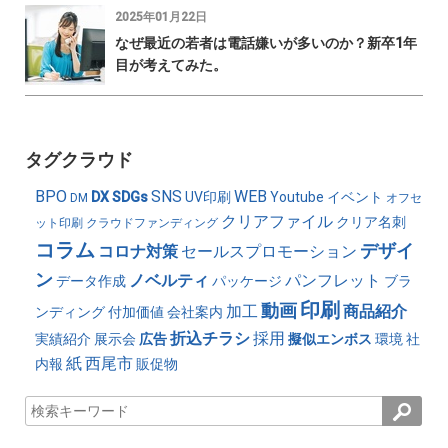
2025年01月22日
なぜ最近の若者は電話嫌いが多いのか？新卒1年
目が考えてみた。
タグクラウド
BPO
SNS
WEB
DX
SDGs
UV印刷
Youtube
イベント
DM
オフセ
クリアファイル
クリア名刺
ット印刷
クラウドファンディング
コラム
デザイ
コロナ対策
セールスプロモーション
ン
ノベルティ
パンフレット
データ作成
パッケージ
ブラ
印刷
動画
加工
商品紹介
ンディング
付加価値
会社案内
折込チラシ
採用
実績紹介
展示会
広告
擬似エンボス
環境
社
紙
西尾市
内報
販促物