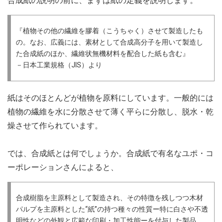
合成紙の説明の前に、まずは紙の定義を説明します。
『植物その他の繊維を膠着（こうちゃく）させて製造したも
の。なお、広義には、素材として合成高分子を用いて製造し
た合成紙のほか、繊維状無機材料を配合した紙も含む』
－日本工業規格（JIS）より
紙はそのほとんどが植物を原料にしています。一般的には
植物の繊維を水に分散させて薄く平らに分散し、脱水・乾
燥させて作られています。
では、合成紙とは何でしょうか。合成紙で有名なユポ・コ
ーポレーションさんによると、
合成樹脂を主原料として製造され、その特徴を残しつつ木材
パルプを主原料とした“紙”の持つ種々の性質ー特に白さや不透
明性などの外観と広範な印刷・加工性能ーを付与した製品