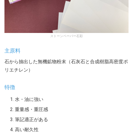
ストーンペーパー石彩
主原料
石から抽出した無機鉱物粉末（石灰石と合成樹脂高密度ポ
リエチレン）
特徴
水・油に強い
重量感・重圧感
筆記適正がある
高い耐久性