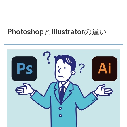
PhotoshopとIllustratorの違い