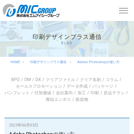
印刷デザインプラス通信
BLOG
HOME
印刷デザインプラス通信
Adobe Photoshopの使い方
BPO
DM
DX
クリアファイル
クリア名刺
コラム
セールスプロモーション
データ作成
パッケージ
パンフレット
付加価値
会社案内
加工
印刷
折込チラシ
擬似エンボス
販促物
2023年04月03日