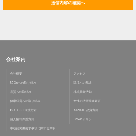
会社案内
会社概要
アクセス
SDGsへの取り組み
環境への配慮
品質への取組み
地域貢献活動
健康経営への取り組み
女性の活躍推進宣言
ISO14001 環境方針
ISO9001 品質方針
個人情報保護方針
Cookieポリシー
中核的労働要求事項に関する声明