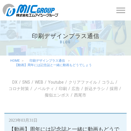
印刷デザインプラス通信
BLOG
HOME
印刷デザインプラス通信
【動画】周年には記念誌と一緒に動画もどうでしょう
DX
SNS
WEB
Youtube
クリアファイル
コラム
コロナ対策
ノベルティ
印刷
広告
折込チラシ
採用
擬似エンボス
西尾市
2023年03月31日
【動画】周年には記念誌と一緒に動画もどうで