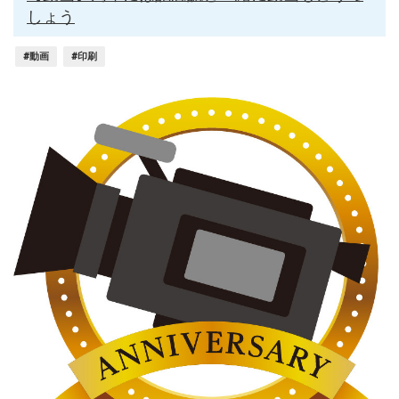
しょう
#動画
#印刷