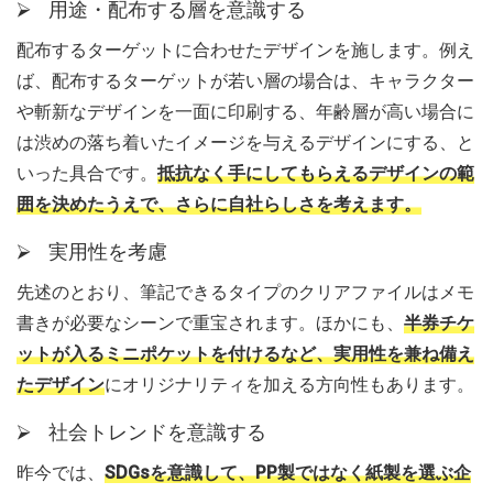
⮚ 用途・配布する層を意識する
配布するターゲットに合わせたデザインを施します。例え
ば、配布するターゲットが若い層の場合は、キャラクター
や斬新なデザインを一面に印刷する、年齢層が高い場合に
は渋めの落ち着いたイメージを与えるデザインにする、と
いった具合です。
抵抗なく手にしてもらえるデザインの範
囲を決めたうえで、さらに自社らしさを考えます。
⮚ 実用性を考慮
先述のとおり、筆記できるタイプのクリアファイルはメモ
書きが必要なシーンで重宝されます。ほかにも、
半券チケ
ットが入るミニポケットを付けるなど、実用性を兼ね備え
たデザイン
にオリジナリティを加える方向性もあります。
⮚ 社会トレンドを意識する
昨今では、
SDGsを意識して、PP製ではなく紙製を選ぶ企