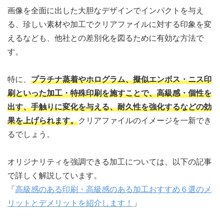
画像を全面に出した大胆なデザインでインパクトを与え
る、珍しい素材や加工でクリアファイルに対する印象を変
えるなども、他社との差別化を図るために有効な方法で
す。
特に、
プラチナ蒸着やホログラム、擬似エンボス・ニス印
刷といった加工・特殊印刷を施すことで、高級感・個性を
出す、手触りに変化を与える、耐久性を強化するなどの効
果を上げられます。
クリアファイルのイメージを一新でき
るでしょう。
オリジナリティを強調できる加工については、以下の記事
で詳しく解説しています。
「
高級感のある印刷・高級感のある加工おすすめ６選のメ
リットとデメリットを紹介します！
」