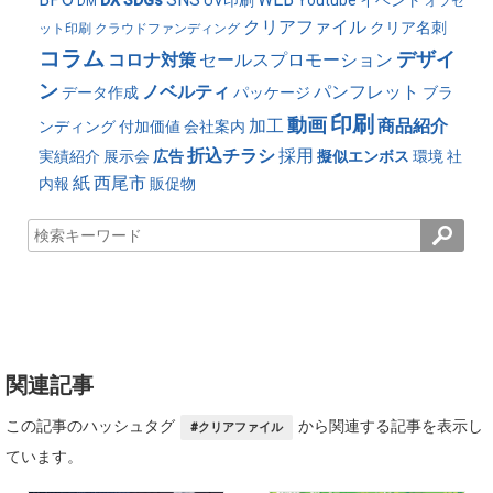
DM
オフセ
クリアファイル
クリア名刺
ット印刷
クラウドファンディング
コラム
デザイ
コロナ対策
セールスプロモーション
ン
ノベルティ
パンフレット
データ作成
パッケージ
ブラ
印刷
動画
加工
商品紹介
ンディング
付加価値
会社案内
折込チラシ
採用
実績紹介
展示会
広告
擬似エンボス
環境
社
紙
西尾市
内報
販促物
関連記事
この記事のハッシュタグ
から関連する記事を表示し
#クリアファイル
ています。