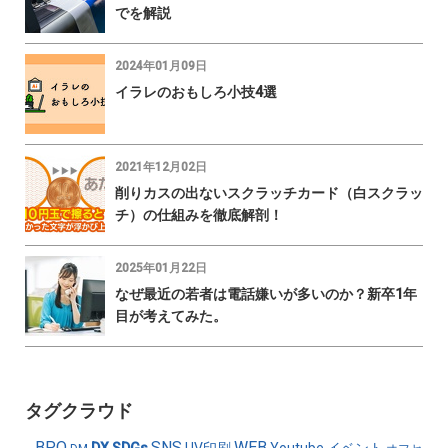
でを解説
2024年01月09日
イラレのおもしろ小技4選
2021年12月02日
削りカスの出ないスクラッチカード（白スクラッ
チ）の仕組みを徹底解剖！
2025年01月22日
なぜ最近の若者は電話嫌いが多いのか？新卒1年
目が考えてみた。
タグクラウド
BPO
SNS
WEB
DX
SDGs
UV印刷
Youtube
イベント