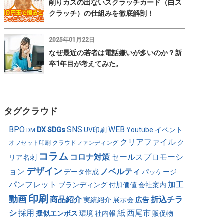
削りカスの出ないスクラッチカード（白ス
クラッチ）の仕組みを徹底解剖！
2025年01月22日
なぜ最近の若者は電話嫌いが多いのか？新
卒1年目が考えてみた。
タグクラウド
BPO
SNS
WEB
DX
SDGs
UV印刷
Youtube
イベント
DM
クリアファイル
ク
オフセット印刷
クラウドファンディング
コラム
コロナ対策
セールスプロモーシ
リア名刺
デザイン
ョン
ノベルティ
データ作成
パッケージ
パンフレット
加工
ブランディング
付加価値
会社案内
印刷
動画
商品紹介
折込チラ
実績紹介
展示会
広告
シ
採用
紙
西尾市
擬似エンボス
環境
社内報
販促物