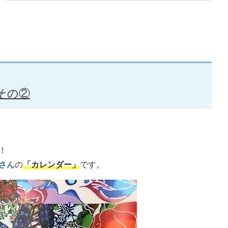
その②
！
さん
の
「カレンダー」
です。