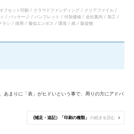
オフセット印刷
クラウドファンディング
クリアファイル
ィ
パッケージ
パンフレット
付加価値
会社案内
加工
チラシ
採用
擬似エンボス
環境
紙
販促物
、あまりに「表」がヒドいという事で、周りの方にアドバ
(補足・追記）「印刷の種類」
の
続きを読む