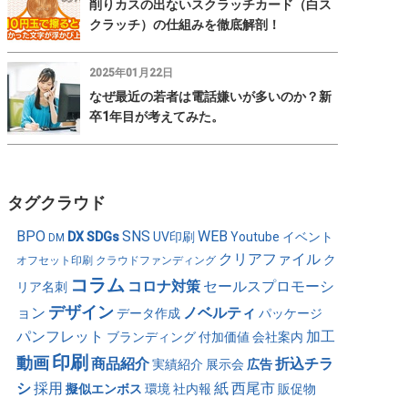
削りカスの出ないスクラッチカード（白ス
クラッチ）の仕組みを徹底解剖！
2025年01月22日
なぜ最近の若者は電話嫌いが多いのか？新
卒1年目が考えてみた。
タグクラウド
BPO
SNS
WEB
DX
SDGs
UV印刷
Youtube
イベント
DM
クリアファイル
ク
オフセット印刷
クラウドファンディング
コラム
コロナ対策
セールスプロモーシ
リア名刺
デザイン
ョン
ノベルティ
データ作成
パッケージ
パンフレット
加工
ブランディング
付加価値
会社案内
印刷
動画
商品紹介
折込チラ
実績紹介
展示会
広告
シ
採用
紙
西尾市
擬似エンボス
環境
社内報
販促物