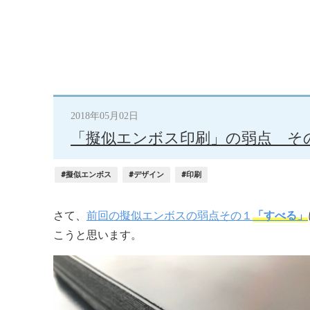
2018年05月02日
「擬似エンボス印刷」の弱点 そ
#擬似エンボス
#デザイン
#印刷
さて、
前回の擬似エンボスの弱点その１
「すべる」
こうと思います。