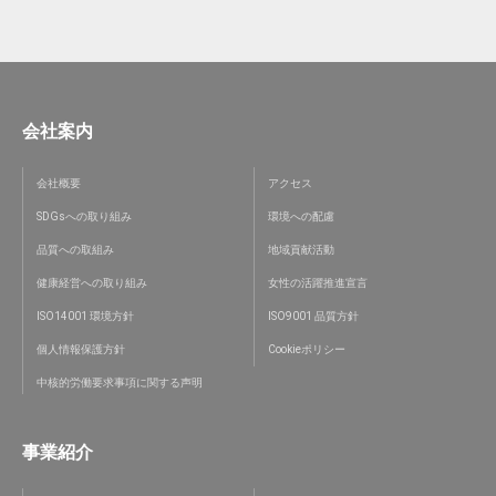
会社案内
会社概要
アクセス
SDGsへの取り組み
環境への配慮
品質への取組み
地域貢献活動
健康経営への取り組み
女性の活躍推進宣言
ISO14001 環境方針
ISO9001 品質方針
個人情報保護方針
Cookieポリシー
中核的労働要求事項に関する声明
事業紹介