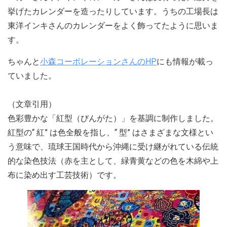
挙げたカレンダーを造ったりしています。うちの工場長は
東洋インキさんのカレンダーをよく飾ってたように思いま
す。
ちゃんと
小森コーポレーションさんのHP
にも情報が載っ
ていました。
（文章引用）
色彩豊かな「紅型（びんがた）」を基調に制作しました。
紅型の“ 紅” は色全般を指し、“ 型” はさまざまな文様とい
う意味で、琉球王国時代から沖縄に受け継がれている伝統
的な染色技法（赤を主として、緑青黄などの色を木綿や上
布に染め出す工芸技術）です。