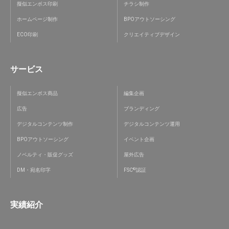
擬似エンボス印刷
チラシ制作
ホームページ制作
BPOアウトソーシング
ECO印刷
クリエイティブデザイン
サービス
擬似エンボス商品
編集企画
広告
ブランディング
デジタルコンテンツ制作
デジタルコンテンツ運用
BPOアウトソーシング
イベント企画
ノベルティ・販促グッズ
屋外広告
®
DM・宛名印字
FSC
認証
実績紹介