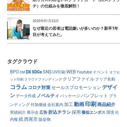
チ）の仕組みを徹底解剖！
2025年01月22日
なぜ最近の若者は電話嫌いが多いのか？新卒1年
目が考えてみた。
タグクラウド
BPO
SNS
WEB
DX
SDGs
UV印刷
Youtube
イベント
DM
オフセ
クリアファイル
クリア名刺
ット印刷
クラウドファンディング
コラム
デザイ
コロナ対策
セールスプロモーション
ン
ノベルティ
パンフレット
データ作成
パッケージ
ブラ
印刷
動画
加工
商品紹介
ンディング
付加価値
会社案内
折込チラシ
採用
実績紹介
展示会
広告
擬似エンボス
環境
社
紙
西尾市
内報
販促物