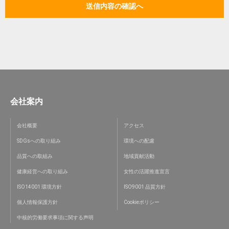
会社案内
会社概要
アクセス
SDGsへの取り組み
環境への配慮
品質への取組み
地域貢献活動
健康経営への取り組み
女性の活躍推進宣言
ISO14001 環境方針
ISO9001 品質方針
個人情報保護方針
Cookieポリシー
中核的労働要求事項に関する声明