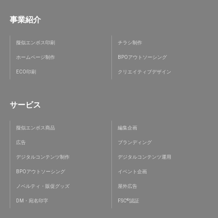
事業紹介
擬似エンボス印刷
チラシ制作
ホームページ制作
BPOアウトソーシング
ECO印刷
クリエイティブデザイン
サービス
擬似エンボス商品
編集企画
広告
ブランディング
デジタルコンテンツ制作
デジタルコンテンツ運用
BPOアウトソーシング
イベント企画
ノベルティ・販促グッズ
屋外広告
®
DM・宛名印字
FSC
認証