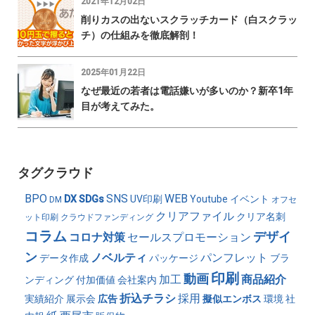
2021年12月02日
削りカスの出ないスクラッチカード（白スクラッ
チ）の仕組みを徹底解剖！
2025年01月22日
なぜ最近の若者は電話嫌いが多いのか？新卒1年
目が考えてみた。
タグクラウド
BPO
SNS
WEB
DX
SDGs
UV印刷
Youtube
イベント
DM
オフセ
クリアファイル
クリア名刺
ット印刷
クラウドファンディング
コラム
デザイ
コロナ対策
セールスプロモーション
ン
ノベルティ
パンフレット
データ作成
パッケージ
ブラ
印刷
動画
加工
商品紹介
ンディング
付加価値
会社案内
折込チラシ
採用
実績紹介
展示会
広告
擬似エンボス
環境
社