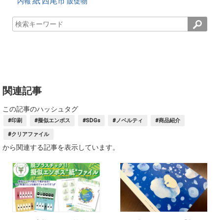
紙
西尾市
内報
販促物
関連記事
この記事のハッシュタグ
#印刷
#擬似エンボス
#SDGs
#ノベルティ
#商品紹介
#クリアファイル
から関連する記事を表示しています。