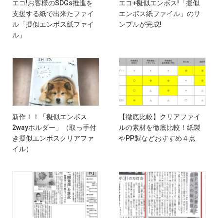
エコ!お客様のSDGs推進を
エコ+擬似エンボス!「擬似
支援する紙で出来たファイ
エンボス紙ファイル」のサ
ル「擬似エンボス紙ファイ
ンプルが完成!
ル」
新作！！「擬似エンボス
【徹底比較】クリアファイ
2wayホルダー」（取っ手付
ルの素材を徹底比較！紙製
き擬似エンボスクリアファ
やPP製などおすすめ４点
イル）