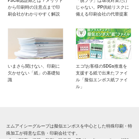
FSC®認証紙とは？メリット
「脱プラ」は環境対策だけ
から印刷時の注意点まで印
じゃない。PP供給リスクに
刷会社がわかりやすく解説
備える印刷会社の代替提案
いまさら聞けない、印刷に
エコ!お客様のSDGs推進を
欠かせない「紙」の基礎知
支援する紙で出来たファイ
識
ル「擬似エンボス紙ファイ
ル」
エムアイシーグループは擬似エンボスを中心とした特殊印刷・特
殊加工が得意な広告・印刷会社です。