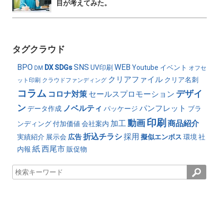
目が考えてみた。
タグクラウド
BPO
SNS
WEB
DX
SDGs
UV印刷
Youtube
イベント
DM
オフセ
クリアファイル
クリア名刺
ット印刷
クラウドファンディング
コラム
デザイ
コロナ対策
セールスプロモーション
ン
ノベルティ
パンフレット
データ作成
パッケージ
ブラ
印刷
動画
加工
商品紹介
ンディング
付加価値
会社案内
折込チラシ
採用
実績紹介
展示会
広告
擬似エンボス
環境
社
紙
西尾市
内報
販促物