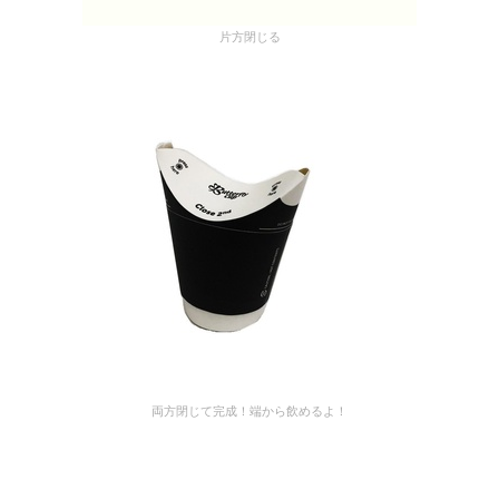
片方閉じる
両方閉じて完成！端から飲めるよ！