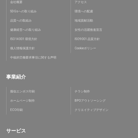
会社概要
アクセス
SDGsへの取り組み
環境への配慮
品質への取組み
地域貢献活動
健康経営への取り組み
女性の活躍推進宣言
ISO14001 環境方針
ISO9001 品質方針
個人情報保護方針
Cookieポリシー
中核的労働要求事項に関する声明
事業紹介
擬似エンボス印刷
チラシ制作
ホームページ制作
BPOアウトソーシング
ECO印刷
クリエイティブデザイン
サービス