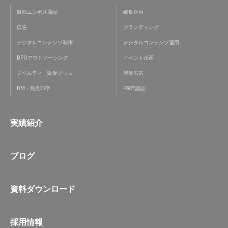
擬似エンボス商品
編集企画
広告
ブランディング
デジタルコンテンツ制作
デジタルコンテンツ運用
BPOアウトソーシング
イベント企画
ノベルティ・販促グッズ
屋外広告
®
DM・宛名印字
FSC
認証
実績紹介
ブログ
資料ダウンロード
採用情報