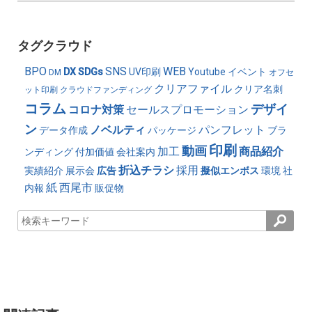
タグクラウド
BPO
SNS
WEB
DX
SDGs
UV印刷
Youtube
イベント
DM
オフセ
クリアファイル
クリア名刺
ット印刷
クラウドファンディング
コラム
デザイ
コロナ対策
セールスプロモーション
ン
ノベルティ
パンフレット
データ作成
パッケージ
ブラ
印刷
動画
加工
商品紹介
ンディング
付加価値
会社案内
折込チラシ
採用
実績紹介
展示会
広告
擬似エンボス
環境
社
紙
西尾市
内報
販促物