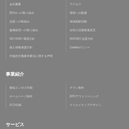
会社概要
アクセス
SDGsへの取り組み
環境への配慮
品質への取組み
地域貢献活動
健康経営への取り組み
女性の活躍推進宣言
ISO14001 環境方針
ISO9001 品質方針
個人情報保護方針
Cookieポリシー
中核的労働要求事項に関する声明
事業紹介
擬似エンボス印刷
チラシ制作
ホームページ制作
BPOアウトソーシング
ECO印刷
クリエイティブデザイン
サービス