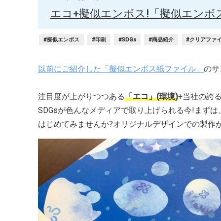
エコ+擬似エンボス!「擬似エンボ
#擬似エンボス
#印刷
#SDGs
#商品紹介
#クリアファ
以前にご紹介した「擬似エンボス紙ファイル」
のサ
注目度が上がりつつある
「エコ」(環境)
+当社の誇
SDGsが色んなメディアで取り上げられる今!まず
はじめてみませんか?オリジナルデザインでの製作