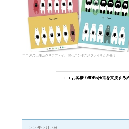
エコ!紙で出来たクリアファイル!擬似エンボス紙ファイルが新登場
エコ!お客様のSDGs推進を支援す
2020年08月25日