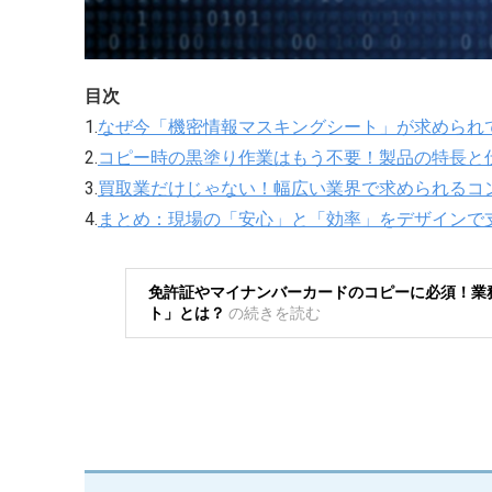
目次
1.
なぜ今「機密情報マスキングシート」が求められ
2.
コピー時の黒塗り作業はもう不要！製品の特長と
3.
買取業だけじゃない！幅広い業界で求められるコ
4.
まとめ：現場の「安心」と「効率」をデザインで
免許証やマイナンバーカードのコピーに必須！業
ト」とは？
の
続きを読む