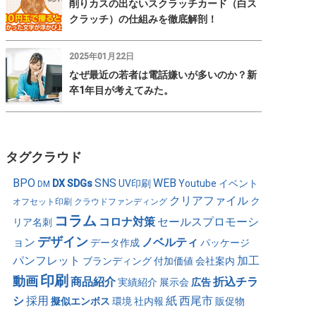
削りカスの出ないスクラッチカード（白ス
クラッチ）の仕組みを徹底解剖！
2025年01月22日
なぜ最近の若者は電話嫌いが多いのか？新
卒1年目が考えてみた。
タグクラウド
BPO
SNS
WEB
DX
SDGs
UV印刷
Youtube
イベント
DM
クリアファイル
ク
オフセット印刷
クラウドファンディング
コラム
コロナ対策
セールスプロモーシ
リア名刺
デザイン
ョン
ノベルティ
データ作成
パッケージ
パンフレット
加工
ブランディング
付加価値
会社案内
印刷
動画
商品紹介
折込チラ
実績紹介
展示会
広告
シ
採用
紙
西尾市
擬似エンボス
環境
社内報
販促物