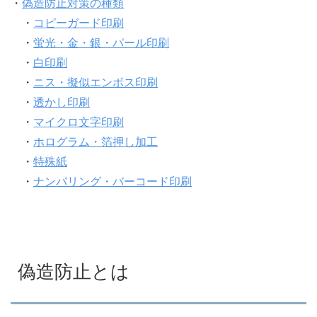
・
偽造防止対策の種類
・
コピーガード印刷
・
蛍光・金・銀・パール印刷
・
白印刷
・
ニス・擬似エンボス印刷
・
透かし印刷
・
マイクロ文字印刷
・
ホログラム・箔押し加工
・
特殊紙
・
ナンバリング・バーコード印刷
偽造防止とは