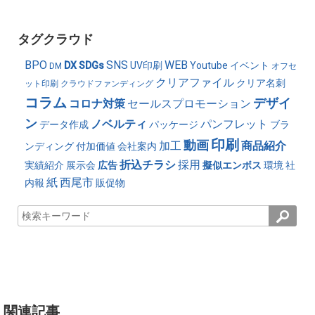
タグクラウド
BPO
SNS
WEB
DX
SDGs
UV印刷
Youtube
イベント
DM
オフセ
クリアファイル
クリア名刺
ット印刷
クラウドファンディング
コラム
デザイ
コロナ対策
セールスプロモーション
ン
ノベルティ
パンフレット
データ作成
パッケージ
ブラ
印刷
動画
加工
商品紹介
ンディング
付加価値
会社案内
折込チラシ
採用
実績紹介
展示会
広告
擬似エンボス
環境
社
紙
西尾市
内報
販促物
関連記事