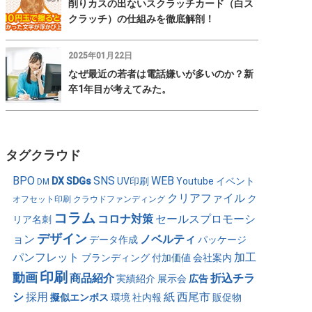
削りカスの出ないスクラッチカード（白ス
クラッチ）の仕組みを徹底解剖！
2025年01月22日
なぜ最近の若者は電話嫌いが多いのか？新
卒1年目が考えてみた。
タグクラウド
BPO
SNS
WEB
DX
SDGs
UV印刷
Youtube
イベント
DM
クリアファイル
ク
オフセット印刷
クラウドファンディング
コラム
コロナ対策
セールスプロモーシ
リア名刺
デザイン
ョン
ノベルティ
データ作成
パッケージ
パンフレット
加工
ブランディング
付加価値
会社案内
印刷
動画
商品紹介
折込チラ
実績紹介
展示会
広告
シ
採用
紙
西尾市
擬似エンボス
環境
社内報
販促物