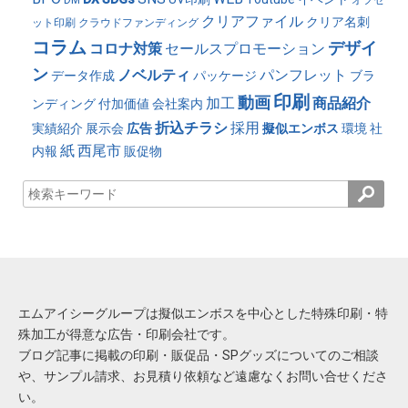
クリアファイル
クリア名刺
ット印刷
クラウドファンディング
コラム
デザイ
コロナ対策
セールスプロモーション
ン
ノベルティ
パンフレット
データ作成
パッケージ
ブラ
印刷
動画
加工
商品紹介
ンディング
付加価値
会社案内
折込チラシ
採用
実績紹介
展示会
広告
擬似エンボス
環境
社
紙
西尾市
内報
販促物
エムアイシーグループは擬似エンボスを中心とした特殊印刷・特
殊加工が得意な広告・印刷会社です。
ブログ記事に掲載の印刷・販促品・SPグッズについてのご相談
や、サンプル請求、お見積り依頼など遠慮なくお問い合せくださ
い。