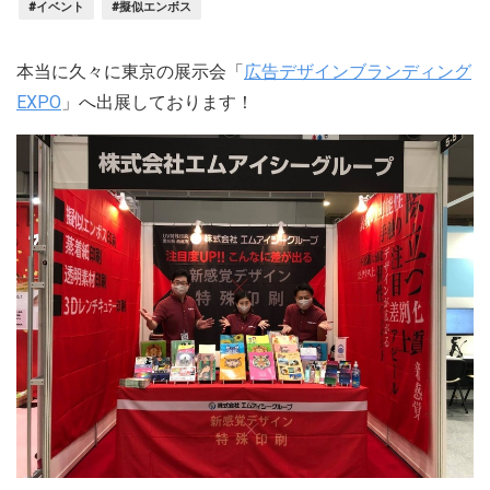
#イベント
#擬似エンボス
本当に久々に東京の展示会「
広告デザインブランディング
EXPO
」へ出展しております！