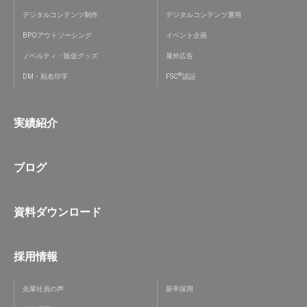
デジタルコンテンツ制作
デジタルコンテンツ運用
BPOアウトソーシング
イベント企画
ノベルティ・販促グッズ
屋外広告
®
DM・宛名印字
FSC
認証
実績紹介
ブログ
資料ダウンロード
採用情報
先輩社員の声
新卒採用