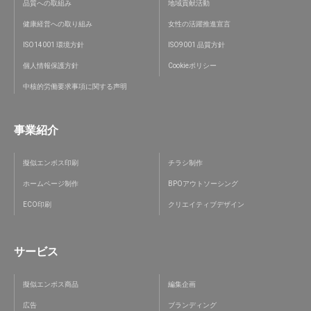
品質への取組み
地域貢献活動
健康経営への取り組み
女性の活躍推進宣言
ISO14001 環境方針
ISO9001 品質方針
個人情報保護方針
Cookieポリシー
中核的労働要求事項に関する声明
事業紹介
擬似エンボス印刷
チラシ制作
ホームページ制作
BPOアウトソーシング
ECO印刷
クリエイティブデザイン
サービス
擬似エンボス商品
編集企画
広告
ブランディング