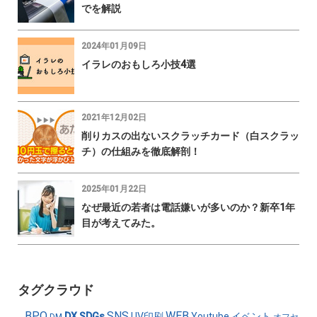
でを解説
2024年01月09日
イラレのおもしろ小技4選
2021年12月02日
削りカスの出ないスクラッチカード（白スクラッ
チ）の仕組みを徹底解剖！
2025年01月22日
なぜ最近の若者は電話嫌いが多いのか？新卒1年
目が考えてみた。
タグクラウド
BPO
SNS
WEB
DX
SDGs
UV印刷
Youtube
イベント
DM
オフセ