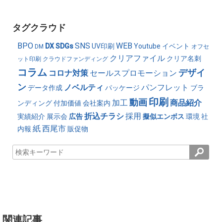
タグクラウド
BPO
SNS
WEB
DX
SDGs
UV印刷
Youtube
イベント
DM
オフセ
クリアファイル
クリア名刺
ット印刷
クラウドファンディング
コラム
デザイ
コロナ対策
セールスプロモーション
ン
ノベルティ
パンフレット
データ作成
パッケージ
ブラ
印刷
動画
加工
商品紹介
ンディング
付加価値
会社案内
折込チラシ
採用
実績紹介
展示会
広告
擬似エンボス
環境
社
紙
西尾市
内報
販促物
関連記事