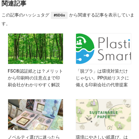
関連記事
この記事のハッシュタグ
から関連する記事を表示していま
#SDGs
す。
FSC®認証紙とは？メリット
「脱プラ」は環境対策だけ
から印刷時の注意点まで印
じゃない。PP供給リスクに
刷会社がわかりやすく解説
備える印刷会社の代替提案
ノベルティ選びに迷ったら
環境にやさしい紙選び、は