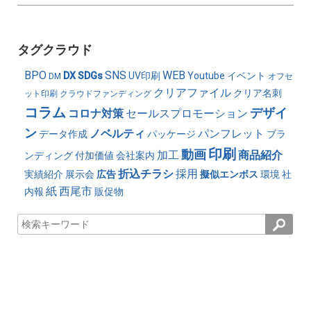
タグクラウド
BPO
SNS
WEB
DX
SDGs
UV印刷
Youtube
イベント
DM
オフセ
クリアファイル
クリア名刺
ット印刷
クラウドファンディング
コラム
デザイ
コロナ対策
セールスプロモーション
ン
ノベルティ
パンフレット
データ作成
パッケージ
ブラ
印刷
動画
加工
商品紹介
ンディング
付加価値
会社案内
折込チラシ
採用
実績紹介
展示会
広告
擬似エンボス
環境
社
紙
西尾市
内報
販促物