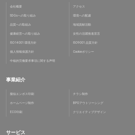
会社概要
アクセス
SDGsへの取り組み
環境への配慮
品質への取組み
地域貢献活動
健康経営への取り組み
女性の活躍推進宣言
ISO14001 環境方針
ISO9001 品質方針
個人情報保護方針
Cookieポリシー
中核的労働要求事項に関する声明
事業紹介
擬似エンボス印刷
チラシ制作
ホームページ制作
BPOアウトソーシング
ECO印刷
クリエイティブデザイン
サービス