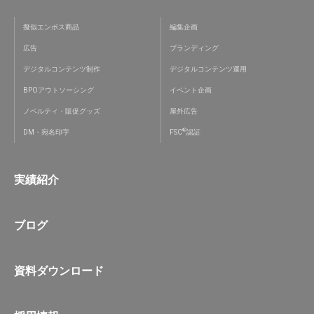
擬似エンボス商品
編集企画
広告
ブランディング
デジタルコンテンツ制作
デジタルコンテンツ運用
BPOアウトソーシング
イベント企画
ノベルティ・販促グッズ
屋外広告
®
DM・宛名印字
FSC
認証
実績紹介
ブログ
資料ダウンロード