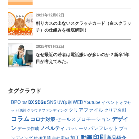
2021年12月02日
削りカスの出ないスクラッチカード（白スクラッ
チ）の仕組みを徹底解剖！
2025年01月22日
なぜ最近の若者は電話嫌いが多いのか？新卒1年
目が考えてみた。
タグクラウド
BPO
SNS
WEB
DX
SDGs
UV印刷
Youtube
イベント
DM
オフセ
クリアファイル
クリア名刺
ット印刷
クラウドファンディング
コラム
デザイ
コロナ対策
セールスプロモーション
ン
ノベルティ
パンフレット
データ作成
パッケージ
ブラ
印刷
動画
加工
商品紹介
ンディング
付加価値
会社案内