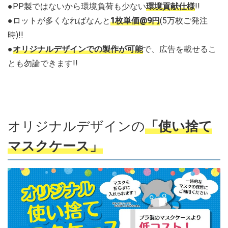
●PP製ではないから環境負荷も少ない
環境貢献仕様
!!
●ロットが多くなればなんと
1枚単価@9円
(5万枚ご発注
時)!!
●
オリジナルデザインでの製作が可能
で、広告を載せるこ
とも勿論できます!!
オリジナルデザインの
「使い捨て
マスクケース」