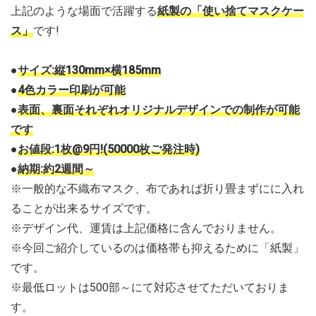
上記のような場面で活躍する
紙製の「使い捨てマスクケー
ス」
です!
●
サイズ:縦130mm×横185mm
●
4色カラー印刷が可能
●
表面、裏面それぞれオリジナルデザインでの制作が可能
です
●
お値段:1枚@9円!(50000枚ご発注時)
●
納期:約2週間～
※一般的な不織布マスク、布であれば折り畳まずにに入れ
ることが出来るサイズです。
※デザイン代、運賃は上記価格に含んでおりません。
※今回ご紹介しているのは価格帯も抑えるために「紙製」
です。
※最低ロットは500部～にて対応させてただいておりま
す。