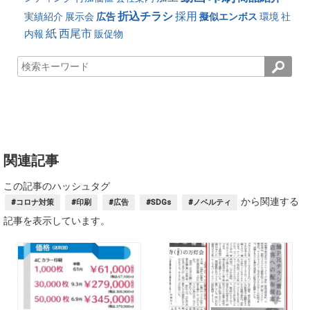
折込チラシ
採用
実績紹介
展示会
広告
擬似エンボス
環境
社
紙
西尾市
内報
販促物
関連記事
この記事のハッシュタグ
から関連する
#コロナ対策
#印刷
#広告
#SDGs
#ノベルティ
記事を表示しています。