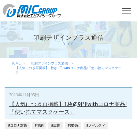
印刷デザインプラス通信
BLOG
HOME
印刷デザインプラス通信
【人気につき再掲載】1枚@9円!withコロナ商品!「使い捨てマスクケー
ス」
2020年11月05日
【人気につき再掲載】1枚@9円!withコロナ商品!
「使い捨てマスクケース」
#コロナ対策
#印刷
#広告
#SDGs
#ノベルティ