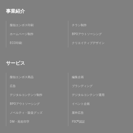
事業紹介
擬似エンボス印刷
チラシ制作
ホームページ制作
BPOアウトソーシング
ECO印刷
クリエイティブデザイン
サービス
擬似エンボス商品
編集企画
広告
ブランディング
デジタルコンテンツ制作
デジタルコンテンツ運用
BPOアウトソーシング
イベント企画
ノベルティ・販促グッズ
屋外広告
®
DM・宛名印字
FSC
認証